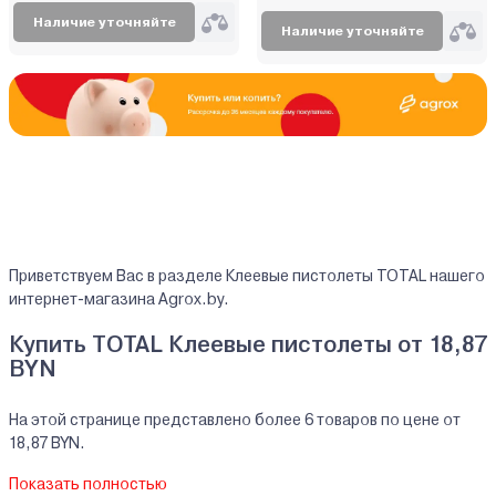
Наличие уточняйте
Наличие уточняйте
Приветствуем Вас в разделе Клеевые пистолеты TOTAL нашего
интернет-магазина Agrox.by.
Купить TOTAL Клеевые пистолеты от 18,87
BYN
На этой странице представлено более 6 товаров по цене от
18,87 BYN.
На все реализуемые товары производителя TOTAL мы
Показать полностью
предоставляем официальную гарантию.