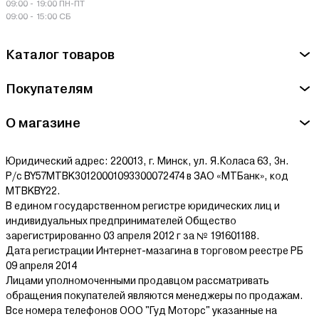
09:00 - 19:00 ПН-ПТ
Кнорина,д.50,к.302 А
09:00 - 15:00 СБ
Ознакомиться с условиями оплаты и доставки товара можно
Каталог товаров
здесь.
Покупателям
О магазине
Юридический адрес: 220013, г. Минск, ул. Я.Коласа 63, 3н.
Р/с BY57MTBK30120001093300072474 в ЗАО «МТБанк», код
MTBKBY22.
В едином государственном регистре юридических лиц и
индивидуальных предпринимателей Общество
зарегистрированно 03 апреля 2012 г за № 191601188.
Дата регистрации Интернет-мазагина в торговом реестре РБ
09 апреля 2014
Лицами уполномоченными продавцом рассматривать
обращения покупателей являются менеджеры по продажам.
Все номера телефонов ООО "Гуд Моторс" указанные на