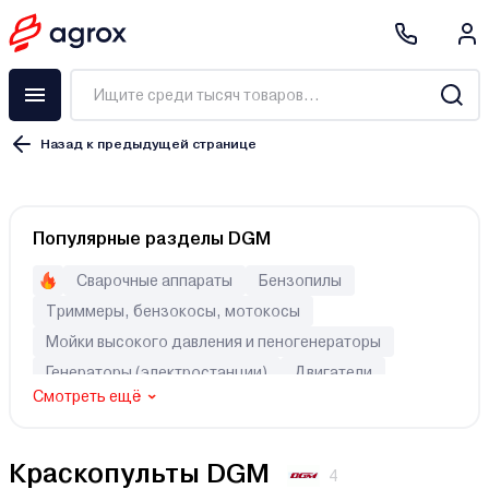
Назад к предыдущей странице
Краскораспылитель
Популярные разделы DGM
Краскопульт
Покрасочная станция
Сварочные аппараты
Бензопилы
Набор пневмоинструмента
Триммеры, бензокосы, мотокосы
Аксессуары
Мойки высокого давления и пеногенераторы
Аэрограф
Генераторы (электростанции)
Двигатели
Смотреть ещё
Электрический
Краскопульты DGM
Аккумуляторный
4