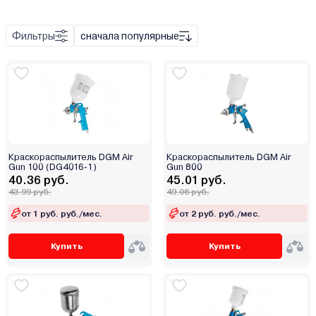
Пневматический
Фильтры
сначала популярные
Набор инструмента
Поворотный механизм
Удлинитель
Штуцер
Краскораспылитель DGM Air
Краскораспылитель DGM Air
Металл
Gun 100 (DG4016-1)
Gun 800
40.36 руб.
45.01 руб.
Пластик
43.99 руб.
49.06 руб.
от 1 руб. руб./мес.
от 2 руб. руб./мес.
Купить
Купить