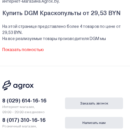
интернет-магазина Agrox.by.
Купить DGM Краскопульты от 29,53 BYN
На этой странице представлено более 4 товаров по цене от
29,53 BYN.
На все реализуемые товары производителя DGM мы
предоставляем официальную гарантию.
Показать полностью
Краскопульты DGM купить в кредит/рассрочку
В нашем интернет-магазине Вы можете приобристи товары
DGM за наличный и безналичный расчет. А также в кредит,
рассрочку и лизинг - у нас только самые выгодные условия от
ведущих банков Беларуси.
Гарантии и сервис - Краскопульты DGM
8 (029) 614-16-16
Заказать звонок
Интернет-магазин,
Производитель DGM - SKIPFIRE LIMITED. Romanou, 2, Tlais
09:00 - 20:00 ежедневно
Tower, 6th floor, flat/office 601, P.C.1070, Nicosia, Кипр
8 (017) 310-16-16
Написать нам
Розничный магазин,
Сервисный центр DGM - ООО "ТД Комплект", РБ, г.Минск, ул.