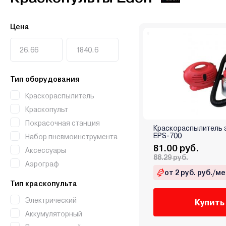
Цена
Тип оборудования
Краскораспылитель
Краскопульт
Покрасочная станция
Краскораспылитель 
EPS-700
Набор пневмоинструмента
81.00 руб.
Аксессуары
88.29 руб.
Аэрограф
от 2 руб. руб./ме
Тип краскопульта
Электрический
Купить
Аккумуляторный