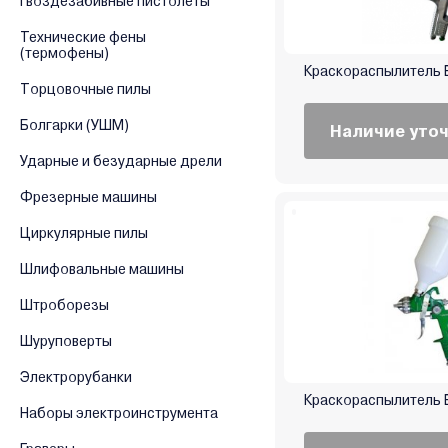
гвоздезабивные пистолеты
Технические фены
(термофены)
Краскораспылитель 
Торцовочные пилы
Болгарки (УШМ)
Наличие уто
Ударные и безударные дрели
Фрезерные машины
Циркулярные пилы
Шлифовальные машины
Штроборезы
Шуруповерты
Электрорубанки
Краскораспылитель 
Наборы электроинструмента