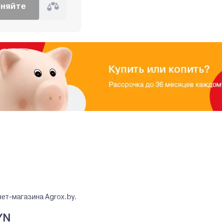
чняйте
нет-магазина Agrox.by.
YN