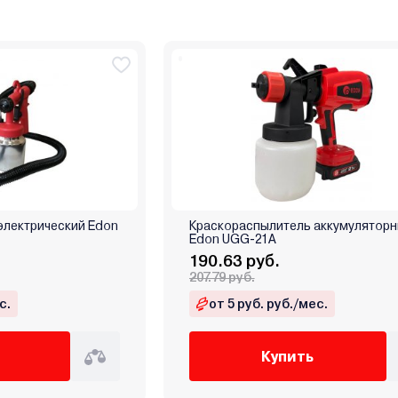
электрический Edon
Краскораспылитель аккумулятор
Edon UGG-21A
190.63 руб.
207.79 руб.
с.
от 5 руб. руб./мес.
Купить