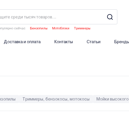
пулярно сейчас
Бензопилы
Мотоблоки
Триммеры
Газонокосилки
Культиваторы
Доставка и оплата
Контакты
Статьи
Бренд
нзопилы
Триммеры, бензокосы, мотокосы
Мойки высокого
поверты
Двигатели