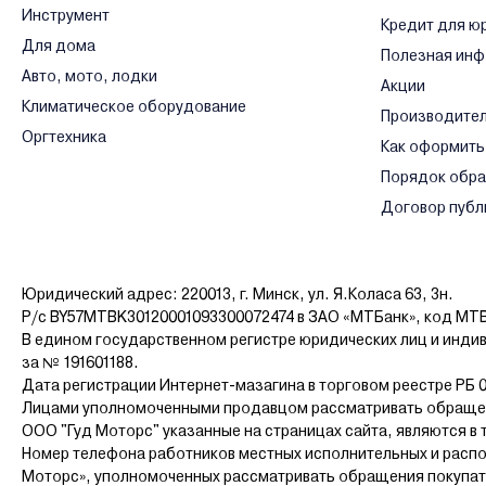
Инструмент
Кредит для ю
Для дома
Полезная ин
Авто, мото, лодки
Акции
Климатическое оборудование
Производите
Оргтехника
Как оформить
Порядок обр
Договор публ
Юридический адрес: 220013, г. Минск, ул. Я.Коласа 63, 3н.
Р/с BY57MTBK30120001093300072474 в ЗАО «МТБанк», код MT
В едином государственном регистре юридических лиц и инди
за № 191601188.
Дата регистрации Интернет-мазагина в торговом реестре РБ 0
Лицами уполномоченными продавцом рассматривать обращен
ООО "Гуд Моторс" указанные на страницах сайта, являются в 
Номер телефона работников местных исполнительных и распо
Моторс», уполномоченных рассматривать обращения покупателе