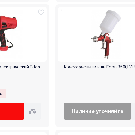
электрический Edon
Краскораспылитель Edon R500LVL
с.
Наличие уточняйте