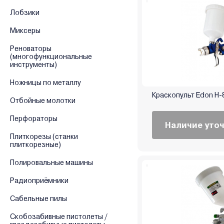
Лобзики
Миксеры
Реноваторы
(многофункциональные
инструменты)
Ножницы по металлу
Краскопульт Edon H-
Отбойные молотки
Перфораторы
Наличие уто
Плиткорезы (станки
плиткорезные)
Полировальные машины
Радиоприёмники
Сабельные пилы
Скобозабивные пистолеты /