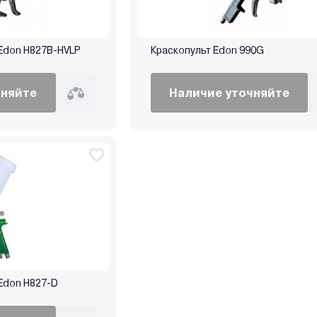
Edon H827B-HVLP
Краскопульт Edon 990G
чняйте
Наличие уточняйте
Edon H827-D