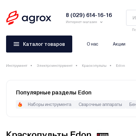
8 (029) 614-16-16
Интернет-магазин
По
Каталог товаров
О нас
Акции
Инструмент
Электроинструмент
Краскопульты
Edon
Популярные разделы Edon
Наборы инструмента
Сварочные аппараты
Бе
Генераторы (электростанции)
Перфораторы
Шуру
Краскопульты Edon