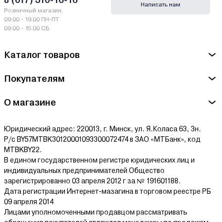
Написать нам
Производитель ForceKraft - Matatakitoyo Tool Co. Ltd. Taiwan,
Розничный магазин,
ROC, NO.21 Lane 97,Her-Tzuo St, Feng-Yuan, Taichung.
09:00 - 19:00 ПН-ПТ
09:00 - 15:00 СБ
Сервисный центр ForceKraft - ЧП"ТД"Форсаж-инструмент",
223043, Минская обл., Минский р-н, Папернянский с/с, 43,
Каталог товаров
район д. Дубовляны
Покупателям
Ознакомиться с условиями оплаты и доставки товара можно
здесь.
О магазине
Юридический адрес: 220013, г. Минск, ул. Я.Коласа 63, 3н.
Р/с BY57MTBK30120001093300072474 в ЗАО «МТБанк», код
MTBKBY22.
В едином государственном регистре юридических лиц и
индивидуальных предпринимателей Общество
зарегистрированно 03 апреля 2012 г за № 191601188.
Дата регистрации Интернет-мазагина в торговом реестре РБ
09 апреля 2014
Лицами уполномоченными продавцом рассматривать