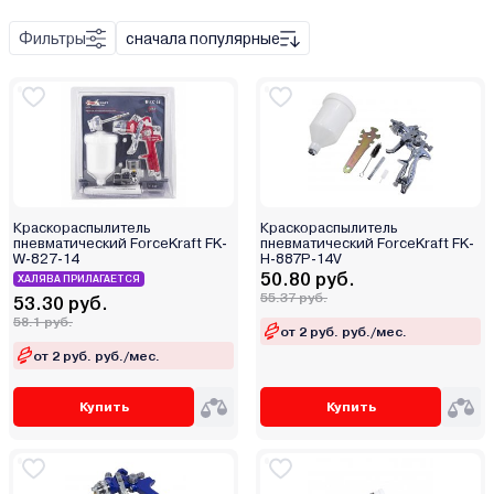
Пневматический
Фильтры
сначала популярные
Набор инструмента
Поворотный механизм
Удлинитель
Штуцер
Краскораспылитель
Краскораспылитель
пневматический ForceKraft FK-
пневматический ForceKraft FK-
Металл
W-827-14
H-887P-14V
50.80 руб.
ХАЛЯВА ПРИЛАГАЕТСЯ
Пластик
55.37 руб.
53.30 руб.
58.1 руб.
от 2 руб. руб./мес.
от 2 руб. руб./мес.
Купить
Купить