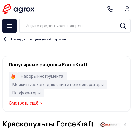
Назад к предыдущей странице
Краскораспылитель
Популярные разделы ForceKraft
Краскопульт
Покрасочная станция
Наборы инструмента
Набор пневмоинструмента
Мойки высокого давления и пеногенераторы
Аксессуары
Перфораторы
Аэрограф
Смотреть ещё
Электрический
Краскопульты ForceKraft
4
Аккумуляторный