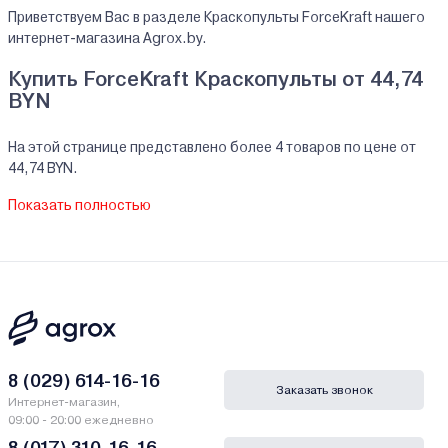
Приветствуем Вас в разделе Краскопульты ForceKraft нашего
интернет-магазина Agrox.by.
Купить ForceKraft Краскопульты от 44,74
BYN
На этой странице представлено более 4 товаров по цене от
44,74 BYN.
На все реализуемые товары производителя ForceKraft мы
Показать полностью
предоставляем официальную гарантию.
Краскопульты ForceKraft купить в кредит/
рассрочку
В нашем интернет-магазине Вы можете приобристи товары
ForceKraft за наличный и безналичный расчет. А также в кредит,
рассрочку и лизинг - у нас только самые выгодные условия от
ведущих банков Беларуси.
8 (029) 614-16-16
Заказать звонок
Интернет-магазин,
Гарантии и сервис - Краскопульты ForceKraft
09:00 - 20:00 ежедневно
8 (017) 310-16-16