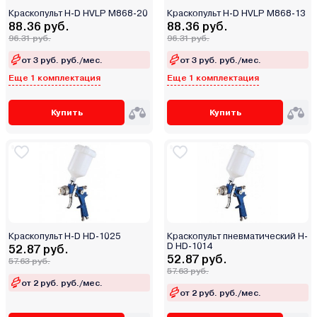
Краскопульт H-D HVLP M868-20
Краскопульт H-D HVLP M868-13
88.36 руб.
88.36 руб.
96.31 руб.
96.31 руб.
от 3 руб. руб./мес.
от 3 руб. руб./мес.
Еще 1 комплектация
Еще 1 комплектация
Купить
Купить
Краскопульт H-D HD-1025
Краскопульт пневматический H-
D HD-1014
52.87 руб.
52.87 руб.
57.63 руб.
57.63 руб.
от 2 руб. руб./мес.
от 2 руб. руб./мес.