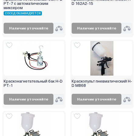
PT-7 с автоматическим
D 162A2-15
миксером
СОСЕД ОБЗАВИДУЕТСЯ
Наличие уточняйте
Наличие уточняйте
Красконагнетательный бак H-D
Краскопульт пневматический H-
PT-1
D M868
Наличие уточняйте
Наличие уточняйте