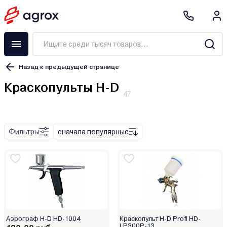
Назад к предыдущей странице
Краскопульты H-D
47
Краскораспылитель
Краскопульт
Покрасочная станция
Фильтры
сначала популярные
Набор пневмоинструмента
Аксессуары
Аэрограф
Электрический
Аккумуляторный
Аэрограф H-D HD-1004
Краскопульт H-D Profi HD-
LP300P-13