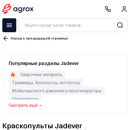
Назад к предыдущей странице
Краскораспылитель
Популярные разделы Jadever
Краскопульт
Покрасочная станция
Сварочные аппараты
Набор пневмоинструмента
Триммеры, бензокосы, мотокосы
Аксессуары
Мойки высокого давления и пеногенераторы
Аэрограф
Шуруповерты
Смотреть ещё
Электрический
Краскопульты Jadever
Аккумуляторный
5