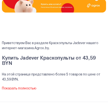
Приветствуем Вас в разделе Краскопульты Jadever нашего
интернет-магазина Agrox.by.
Купить Jadever Краскопульты от 43,59
BYN
На этой странице представлено более 5 товаров по цене от
43,59 BYN.
На все реализуемые товары производителя Jadever мы
Показать полностью
предоставляем официальную гарантию.
Краскопульты Jadever купить в кредит/
рассрочку