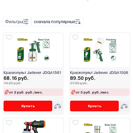
Пневматический
Фильтры
сначала популярные
Набор инструмента
Поворотный механизм
Удлинитель
Штуцер
Металл
Краскопульт Jadever JDGA1561
Краскопульт Jadever JDGA1506
Пластик
68.16 руб.
89.50 руб.
74.29 руб.
97.56 руб.
от 2 руб. руб./мес.
от 3 руб. руб./мес.
Купить
Купить