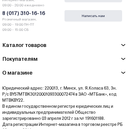
Интернет-магазин,
09:00 - 20:00 ежедневно
Производитель Kolner - ООО «Симбирск-Кроун».
8 (017) 310-16-16
Написать нам
Международная 11, 109544 Москва, Россия
Розничный магазин,
09:00 - 19:00 ПН-ПТ
Сервисный центр Kolner - ООО "ХартГруппСервис", 220019,
09:00 - 15:00 СБ
город Минск, Монтажников 9/1
Каталог товаров
Ознакомиться с условиями оплаты и доставки товара можно
здесь.
Покупателям
О магазине
Юридический адрес: 220013, г. Минск, ул. Я.Коласа 63, 3н.
Р/с BY57MTBK30120001093300072474 в ЗАО «МТБанк», код
MTBKBY22.
В едином государственном регистре юридических лиц и
индивидуальных предпринимателей Общество
зарегистрированно 03 апреля 2012 г за № 191601188.
Дата регистрации Интернет-мазагина в торговом реестре РБ