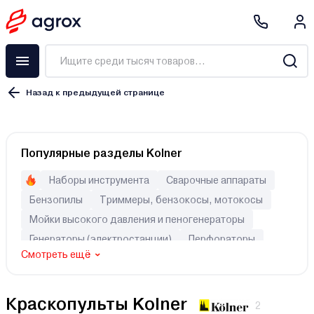
Назад к предыдущей странице
Краскораспылитель
Популярные разделы Kolner
Краскопульт
Покрасочная станция
Наборы инструмента
Сварочные аппараты
Набор пневмоинструмента
Бензопилы
Триммеры, бензокосы, мотокосы
Аксессуары
Мойки высокого давления и пеногенераторы
Аэрограф
Генераторы (электростанции)
Перфораторы
Смотреть ещё
Шуруповерты
Автомобильные пылесосы
Электрический
Краскопульты Kolner
Аккумуляторный
2