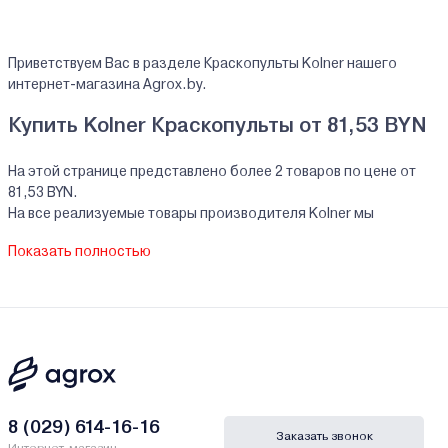
Приветствуем Вас в разделе Краскопульты Kolner нашего
интернет-магазина Agrox.by.
Купить Kolner Краскопульты от 81,53 BYN
На этой странице представлено более 2 товаров по цене от
81,53 BYN.
На все реализуемые товары производителя Kolner мы
предоставляем официальную гарантию.
Показать полностью
Краскопульты Kolner купить в кредит/
рассрочку
В нашем интернет-магазине Вы можете приобристи товары
Kolner за наличный и безналичный расчет. А также в кредит,
рассрочку и лизинг - у нас только самые выгодные условия от
ведущих банков Беларуси.
8 (029) 614-16-16
Заказать звонок
Гарантии и сервис - Краскопульты Kolner