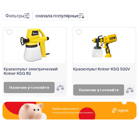
Пневматический
Фильтры
сначала популярные
Набор инструмента
Поворотный механизм
Удлинитель
Штуцер
Краскопульт электрический
Краскопульт Kolner KSG 500V
Металл
Kolner KSG 80
Пластик
Наличие уточняйте
Наличие уточняйте