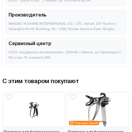
ООО “Гуд Моторс”, г. Минск, ул. Я.Коласа 63 3н
Производитель
NINGBO YUSHINE INTERNATIONAL CO., LTD., Китай, 21F, Yinzhou
Shanghui North Building, No. 1299, Yinxian Avenue East, Ningbo
Сервисный центр
ООО «Надёжные инструменты», 220140, г. Минск, ул. Притыцкого
62, корп.12, комната 203
С этим товаром покупают
Под заказ 5 дней
Пистолет для безвоздушного
Пистолет для безвоздушного