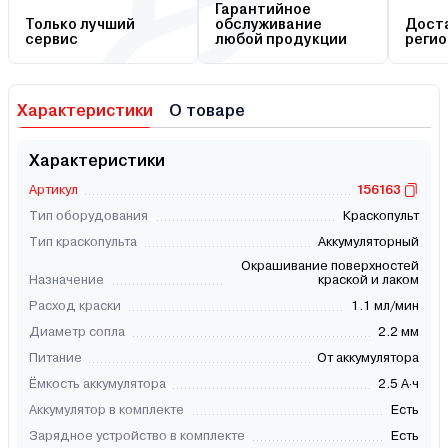
Гарантийное
Только лучший
обслуживание
Доста
сервис
любой продукции
регио
Характеристики
О товаре
Характеристики
Артикул
156163
Тип оборудования
Краскопульт
Тип краскопульта
Аккумуляторный
Окрашивание поверхностей
Назначение
краской и лаком
Расход краски
1.1 мл/мин
Диаметр сопла
2.2 мм
Питание
От аккумулятора
Ёмкость аккумулятора
2.5 А·ч
Аккумулятор в комплекте
Есть
Зарядное устройство в комплекте
Есть