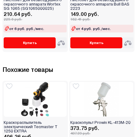
окрасочного аппарата Wortex
окрасочного аппарата Bull BAS
SG 1065 (SG1065000025)
2223
210.64 руб.
149.00 руб.
229.6 руб.
162.41 руб.
от 6 руб. руб./мес.
от 4 руб. руб./мес.
Купить
Купить
Похожие товары
Краскораспылитель
Краскопульт Prowin KL-413M-20
электрический Tecmaster T
373.75 руб.
1250 EXTRA
407.39 руб.
406.26 руб.