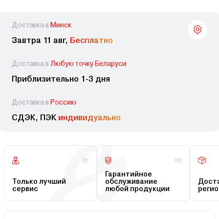
Доставка в
Минск
Завтра 11 авг,
Бесплатно
Доставка в
Любую точку Беларуси
Приблизительно 1-3 дня
Доставка в
Россию
СДЭК, ПЭК
индивидуально
01
02
Гарантийное
Только лучший
обслуживание
Доста
сервис
любой продукции
регио