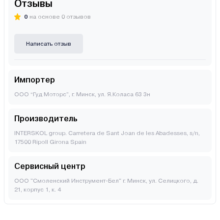
Отзывы
0
на основе 0 отзывов
Написать отзыв
Импортер
ООО “Гуд Моторс”, г. Минск, ул. Я.Коласа 63 3н
Производитель
INTERSKOL group. Carretera de Sant Joan de les Abadesses, s/n,
17500 Ripoll Girona Spain
Сервисный центр
ООО "Смоленский Инструмент-Бел" г. Минск, ул. Селицкого, д.
21, корпус 1, к. 4