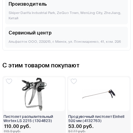
Производитель
Skiper DanYa Industrial Park, ZeGuo Town, WenLing City, ZheJiang,
Китай
Сервисный центр
Альфасток ООО, 220015, г. Минск, ул. Пономаренко, 41, ком. 206
С этим товаром покупают
Пистолет распылительный
Продувочный пистолет Einhell
Wortex LS 2215 (1304823)
500 мм (4132763)
110.00 руб.
53.00 руб.
119.9 руб.
57.77 руб.