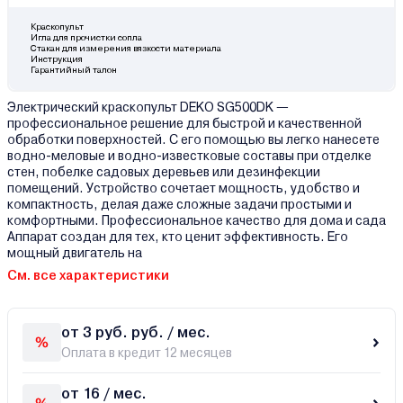
Краскопульт
Игла для прочистки сопла
Стакан для измерения вязкости материала
Инструкция
Гарантийный талон
Электрический краскопульт DEKO SG500DK —
профессиональное решение для быстрой и качественной
обработки поверхностей. С его помощью вы легко нанесете
водно-меловые и водно-известковые составы при отделке
стен, побелке садовых деревьев или дезинфекции
помещений. Устройство сочетает мощность, удобство и
компактность, делая даже сложные задачи простыми и
комфортными. Профессиональное качество для дома и сада
Аппарат создан для тех, кто ценит эффективность. Его
мощный двигатель на
См. все характеристики
от 3 руб. руб. / мес.
Оплата в кредит 12 месяцев
от 16 / мес.