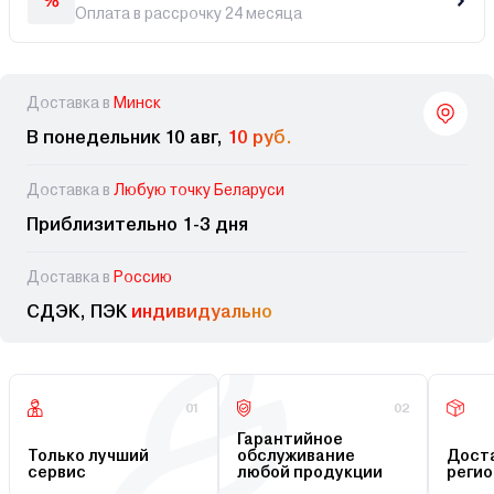
Оплата в рассрочку 24 месяца
Доставка в
Минск
В понедельник 10 авг,
10 руб.
Доставка в
Любую точку Беларуси
Приблизительно 1-3 дня
Доставка в
Россию
СДЭК, ПЭК
индивидуально
01
02
Гарантийное
Только лучший
обслуживание
Доста
сервис
любой продукции
регио