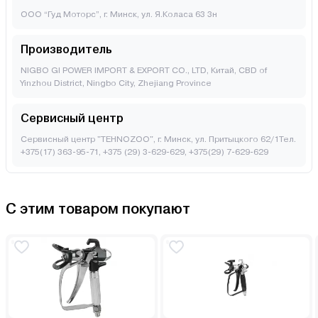
ООО “Гуд Моторс”, г. Минск, ул. Я.Коласа 63 3н
Производитель
NIGBO GI POWER IMPORT & EXPORT CO., LTD, Китай, CBD of
Yinzhou District, Ningbo City, Zhejiang Province
Сервисный центр
Сервисный центр "TEHNOZOO", г. Минск, ул. Притыцкого 62/1Тел.
+375(17) 363-95-71, +375 (29) 3-629-629, +375(29) 7-629-629
С этим товаром покупают