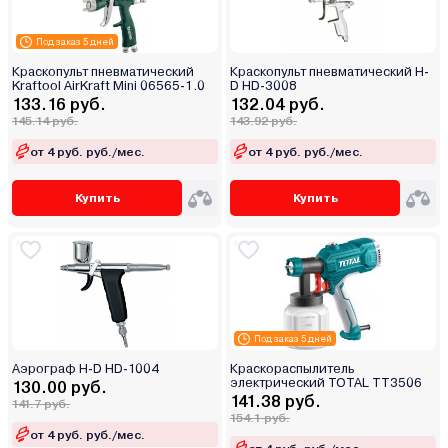
Под заказ 5 дней
Краскопульт пневматический
Краскопульт пневматический H-
Kraftool AirKraft Mini 06565-1.0
D HD-3008
133.16 руб.
132.04 руб.
145.14 руб.
143.92 руб.
от 4 руб. руб./мес.
от 4 руб. руб./мес.
Купить
Купить
Под заказ 5 дней
Аэрограф H-D HD-1004
Краскораспылитель
электрический TOTAL TT3506
130.00 руб.
141.38 руб.
141.7 руб.
154.1 руб.
от 4 руб. руб./мес.