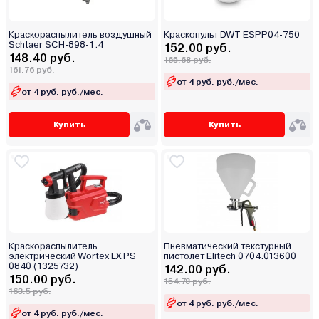
Краскораспылитель воздушный
Краскопульт DWT ESPP04-750
Schtaer SCH-898-1.4
152.00 руб.
148.40 руб.
165.68 руб.
161.76 руб.
от 4 руб. руб./мес.
от 4 руб. руб./мес.
Купить
Купить
Краскораспылитель
Пневматический текстурный
электрический Wortex LX PS
пистолет Elitech 0704.013600
0840 (1325732)
142.00 руб.
150.00 руб.
154.78 руб.
163.5 руб.
от 4 руб. руб./мес.
от 4 руб. руб./мес.