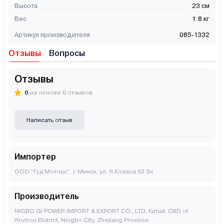
Высота
23 см
Вес
1.8 кг
Артикул производителя
085-1332
Отзывы
Вопросы
Отзывы
0
на основе 0 отзывов
Написать отзыв
Импортер
ООО “Гуд Моторс”, г. Минск, ул. Я.Коласа 63 3н
Производитель
NIGBO GI POWER IMPORT & EXPORT CO., LTD, Китай, CBD of
Yinzhou District, Ningbo City, Zhejiang Province