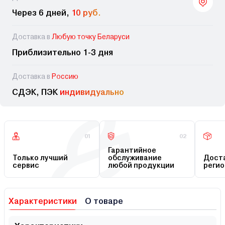
Через 6 дней,
10 руб.
Доставка в
Любую точку Беларуси
Приблизительно 1-3 дня
Доставка в
Россию
СДЭК, ПЭК
индивидуально
01
02
Гарантийное
Только лучший
обслуживание
Доста
сервис
любой продукции
регио
Характеристики
О товаре