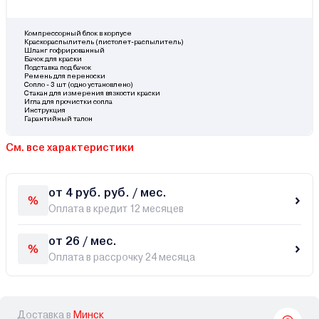
Компрессорный блок в корпусе
Краскораспылитель (пистолет-распылитель)
Шланг гофрированный
Бачок для краски
Подставка под бачок
Ремень для переноски
Сопло - 3 шт (одно установлено)
Стакан для измерения вязкости краски
Игла для прочистки сопла
Инструкция
Гарантийный талон
См. все характеристики
от 4 руб. руб. / мес.
Оплата в кредит 12 месяцев
от 26 / мес.
Оплата в рассрочку 24 месяца
Доставка в
Минск