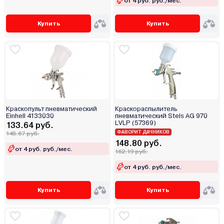
от 4 руб. руб./мес.
Купить
Купить
Краскопульт пневматический
Краскораспылитель
Einhell 4133030
пневматический Stels AG 970
LVLP (57369)
133.64 руб.
ФАВОРИТ ДАЧНИКОВ
145.67 руб.
148.80 руб.
от 4 руб. руб./мес.
162.19 руб.
от 4 руб. руб./мес.
Купить
Купить