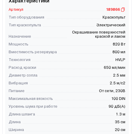
Характеристики
Артикул
189866
Тип оборудования
Краскопульт
Тип краскопульта
Электрический
Окрашивание поверхностей
Назначение
краской и лаком
Мощность
820 Вт
Вместимость резервуара
800 мл
Технология
HVLP
Расход краски
650 мл/мин
Диаметр сопла
2.5 мм
Вибрация
2.5 м/с2
Питание
От сети, 230В
Максимальная вязкость
100 DIN
Уровень шума при работе
90 дБ(А)
Длина шланга
1.3 м
Длина
35 см
Ширина
20 см