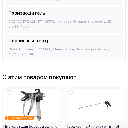
Производитель
ЗАО "ЭЛТРЕЙДИНГ" 107370, г. Москва, Открытое шоссе, д.12,
стр.35, Россия
Сервисный центр
ООО НТТ Импорт, 223060, Минский р-н, Новодворский с/с, д.
40/2, оф. 86, РБ
С этим товаром покупают
Под заказ 5 дней
Пистолет для безвоздушного
Продувочный пистолет Einhell