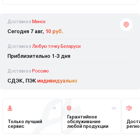
Доставка в
Минск
Сегодня 7 авг,
10 руб.
Доставка в
Любую точку Беларуси
Приблизительно 1-3 дня
Доставка в
Россию
СДЭК, ПЭК
индивидуально
01
02
Гарантийное
Только лучший
обслуживание
Доста
сервис
любой продукции
регио