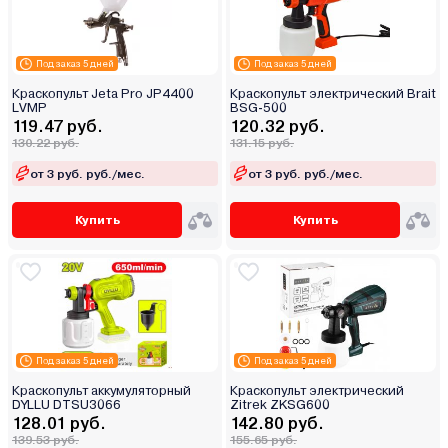
Под заказ 5 дней
Под заказ 5 дней
Краскопульт Jeta Pro JP4400
Краскопульт электрический Brait
LVMP
BSG-500
119.47 руб.
120.32 руб.
130.22 руб.
131.15 руб.
от 3 руб. руб./мес.
от 3 руб. руб./мес.
Купить
Купить
Под заказ 5 дней
Под заказ 5 дней
Краскопульт аккумуляторный
Краскопульт электрический
DYLLU DTSU3066
Zitrek ZKSG600
128.01 руб.
142.80 руб.
139.53 руб.
155.65 руб.