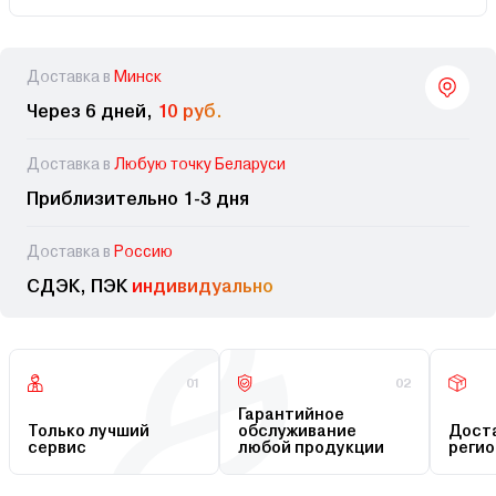
Доставка в
Минск
Через 6 дней,
10 руб.
Доставка в
Любую точку Беларуси
Приблизительно 1-3 дня
Доставка в
Россию
СДЭК, ПЭК
индивидуально
01
02
Гарантийное
Только лучший
обслуживание
Доста
сервис
любой продукции
регио