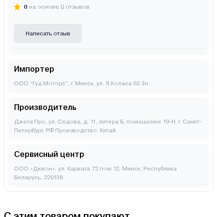
0
на основе 0 отзывов
Написать отзыв
Импортер
ООО “Гуд Моторс”, г. Минск, ул. Я.Коласа 63 3н
Производитель
Джета Про, ул. Седова, д. 11, литера Б, помещение 19-Н, г. Санкт-
Петербург, РФ Производство: Китай
Сервисный центр
ООО «Дюкон», ул. Карвата 72 пом.12, Минск, Республика
Беларусь, 220138
С этим товаром покупают