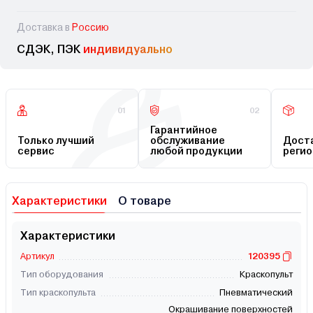
Доставка в
Россию
СДЭК, ПЭК
индивидуально
01
02
Гарантийное
Только лучший
обслуживание
Доста
сервис
любой продукции
регио
Характеристики
О товаре
Характеристики
Артикул
120395
Тип оборудования
Краскопульт
Тип краскопульта
Пневматический
Окрашивание поверхностей