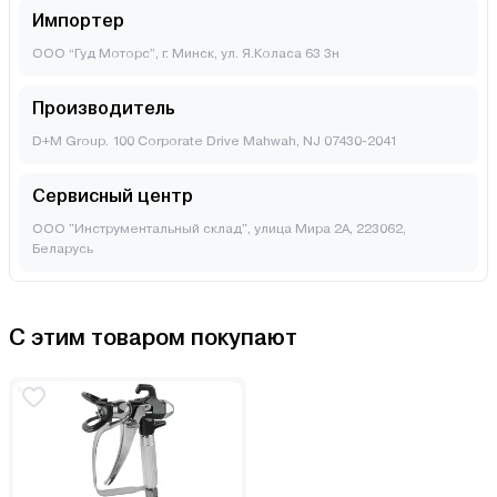
Импортер
ООО “Гуд Моторс”, г. Минск, ул. Я.Коласа 63 3н
Производитель
D+M Group. 100 Corporate Drive Mahwah, NJ 07430-2041
Сервисный центр
ООО "Инструментальный склад", улица Мира 2А, 223062,
Беларусь
С этим товаром покупают