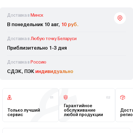
Доставка в
Минск
В понедельник 10 авг,
10 руб.
Доставка в
Любую точку Беларуси
Приблизительно 1-3 дня
Доставка в
Россию
СДЭК, ПЭК
индивидуально
01
02
Гарантийное
Только лучший
обслуживание
Доста
сервис
любой продукции
регио