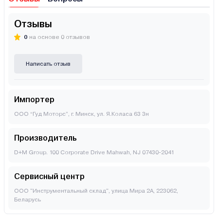
Отзывы
0
на основе 0 отзывов
Написать отзыв
Импортер
ООО “Гуд Моторс”, г. Минск, ул. Я.Коласа 63 3н
Производитель
D+M Group. 100 Corporate Drive Mahwah, NJ 07430-2041
Сервисный центр
ООО "Инструментальный склад", улица Мира 2А, 223062,
Беларусь