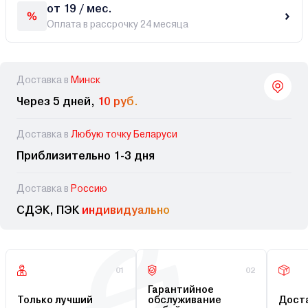
от 19 / мес.
Оплата в рассрочку 24 месяца
Доставка в
Минск
Через 5 дней,
10 руб.
Доставка в
Любую точку Беларуси
Приблизительно 1-3 дня
Доставка в
Россию
СДЭК, ПЭК
индивидуально
01
02
Гарантийное
Только лучший
обслуживание
Доста