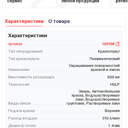
сервис
любой продукции
регио
Характеристики
О товаре
Характеристики
Артикул
125158
Тип оборудования
Краскопульт
Тип краскопульта
Пневматический
Окрашивание поверхностей
Назначение
краской и лаком
Вместимость резервуара
600 мл
Технология
HVLP
Эмаль, Автомобильная
краска, Водорастворимые
лаки, Водорастворимые
Виды смеси
грунтовки, Растворимые лаки
Подача краски
Верхняя
Расход воздуха
310 л/мин
Диаметр сопла
1.4 мм