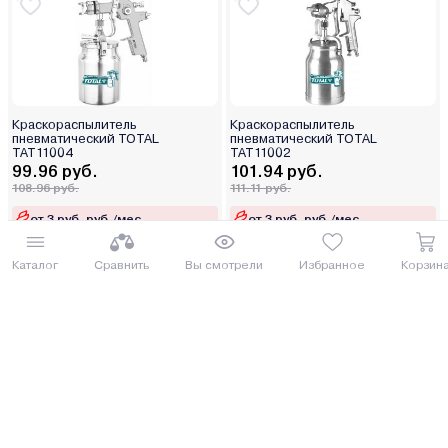
Краскораспылитель
Краскораспылитель
пневматический TOTAL
пневматический TOTAL
TAT11004
TAT11002
99.96 руб.
101.94 руб.
108.96 руб.
111.11 руб.
от 3 руб. руб./мес.
от 3 руб. руб./мес.
Купить
Купить
Каталог
Сравнить
Вы смотрели
Избранное
Корзин