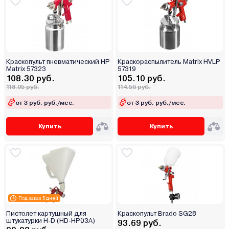
Краскопульт пневматический HP
Краскораспылитель Matrix HVLP
Matrix 57323
57319
108.30 руб.
105.10 руб.
118.05 руб.
114.56 руб.
от 3 руб. руб./мес.
от 3 руб. руб./мес.
Купить
Купить
Под заказ 5 дней
Пистолет картушный для
Краскопульт Brado SG28
штукатурки H-D (HD-HP03A)
93.69 руб.