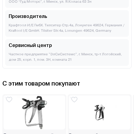
ООО “Гуд Моторс”, г. Минск, ул. Я.Коласа 63 3н
Производитель
Крафтоол И/Е ГмбХ. Тилситер Стр.4а, Лонунген 49624, Германия /
Kraftool I/E GmbH. Tilsiter Str.4a, Lonungen 49624, Germany
Сервисный центр
Частное предприятие "ЭлСиСистемс", г. Минск, тр-т Логойский,
дом 25, корп. 1, пом. 3Н, комната 21
С этим товаром покупают