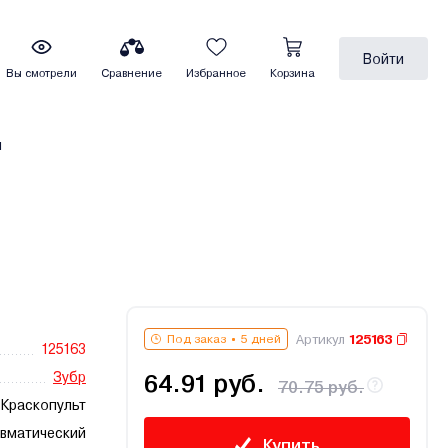
Войти
Вы смотрели
Сравнение
Избранное
Корзина
ы
Артикул
125163
Под заказ
5 дней
125163
Зубр
64.91 руб.
70.75 руб.
Краскопульт
вматический
Купить