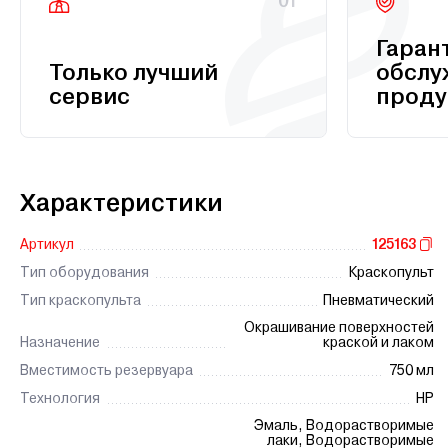
01
Гаран
Только лучший
обслу
сервис
проду
Характеристики
Артикул
125163
Тип оборудования
Краскопульт
Тип краскопульта
Пневматический
Окрашивание поверхностей
Назначение
краской и лаком
Вместимость резервуара
750 мл
Технология
HP
Эмаль, Водорастворимые
лаки, Водорастворимые