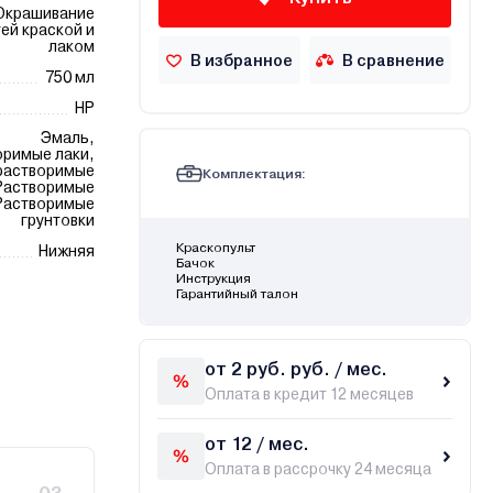
Окрашивание
ей краской и
лаком
В избранное
В сравнение
750 мл
HP
Эмаль,
римые лаки,
растворимые
Комплектация:
 Растворимые
 Растворимые
грунтовки
Краскопульт
Нижняя
Бачок
Инструкция
Гарантийный талон
от 2 руб. руб. / мес.
Оплата в кредит 12 месяцев
от 12 / мес.
Оплата в рассрочку 24 месяца