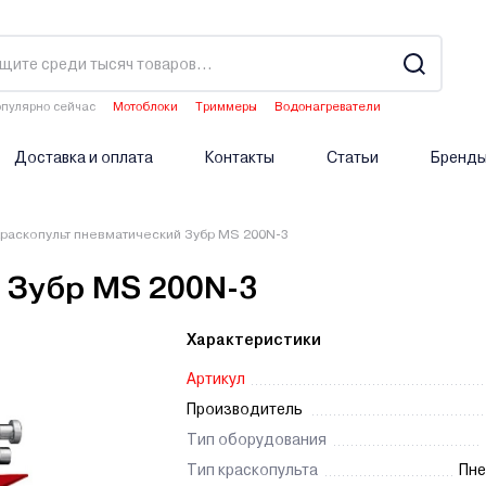
пулярно сейчас
Мотоблоки
Триммеры
Водонагреватели
Двигатели мотоблоков
Опрыскиватели аккумуляторные
Доставка и оплата
Контакты
Статьи
Бренд
раскопульт пневматический Зубр MS 200N-3
 Зубр MS 200N-3
Характеристики
Артикул
Производитель
Тип оборудования
Тип краскопульта
Пне