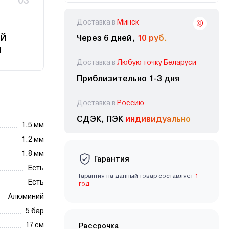
03
Доставка в
Минск
й
Через 6 дней,
10 руб.
и
Доставка в
Любую точку Беларуси
Приблизительно 1-3 дня
Доставка в
Россию
СДЭК, ПЭК
индивидуально
1.5 мм
1.2 мм
1.8 мм
Гарантия
Есть
Гарантия на данный товар составляет
1
Есть
год
Алюминий
5 бар
17 см
Рассрочка