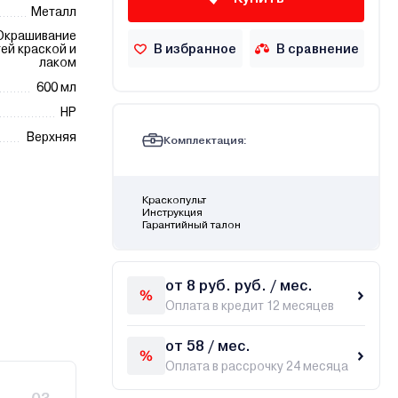
Металл
Окрашивание
В избранное
В сравнение
ей краской и
лаком
600 мл
HP
Верхняя
Комплектация:
Краскопульт
Инструкция
Гарантийный талон
от 8 руб. руб. / мес.
Оплата в кредит 12 месяцев
от 58 / мес.
Оплата в рассрочку 24 месяца