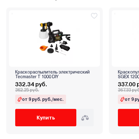
Краскораспылитель электрический
Краскопул
Tecmaster T 1000 DIY
SGEX 120
332.34 руб.
337.00 
362.25 руб.
367.33 ру
от 9 руб. руб./мес.
от 9 р
Купить