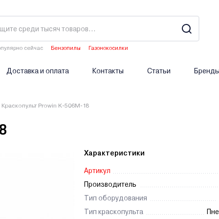
пулярно сейчас
Бензопилы
Газонокосилки
Двигатели мотоблоков
Аэраторы
Опрыскиватели аккумуляторные
Доставка и оплата
Контакты
Статьи
Бренд
Краскопульт Prowin K-506M-18
8
Характеристики
Артикул
Производитель
Тип оборудования
Тип краскопульта
Пне