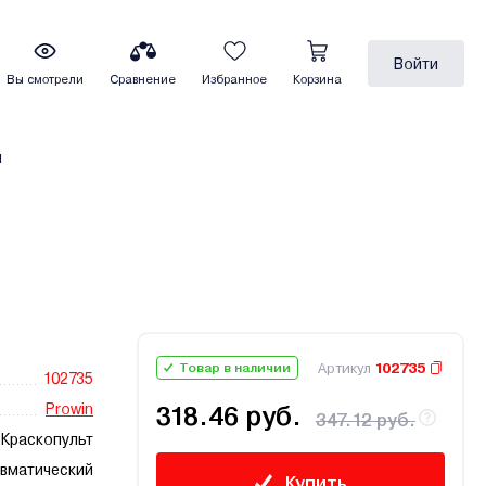
Войти
Вы смотрели
Сравнение
Избранное
Корзина
ы
Артикул
102735
Товар в наличии
102735
Prowin
318.46 руб.
347.12 руб.
Краскопульт
вматический
Купить