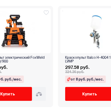
ьт электрический FoxWeld
Краскопульт Italco H-4004 
0/900
LVMP
руб.
297.58 руб.
б.
324.36 руб.
уб. руб./мес.
от 8 руб. руб./мес.
Купить
Купить