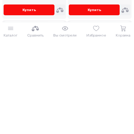
Купить
Купить
Каталог
Сравнить
Вы смотрели
Избранное
Корзина
Краскопульт пневматический
Краскопульт пневматический
Вихрь ПК-600 регулируемый
Brado SG34
81.32 руб.
78.87 руб.
88.64 руб.
85.97 руб.
от 3 руб. руб./мес.
от 2 руб. руб./мес.
Купить
Купить