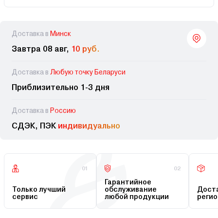
Доставка в
Минск
Завтра 08 авг,
10 руб.
Доставка в
Любую точку Беларуси
Приблизительно 1-3 дня
Доставка в
Россию
СДЭК, ПЭК
индивидуально
01
02
Гарантийное
Только лучший
обслуживание
Доста
сервис
любой продукции
регио