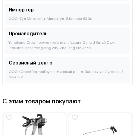
Импортер
ООО “Гуд Моторс”, г. Минск, ул. Я.Коласа 63 3н
Производитель
Yongkang Crown power tools manufacture Co.,Ltd Китай,Daxu
industrial park, Yongkang city, Zhejiang Province
Сервисный центр
ООО «СтройПорталГрупп» Минский р-н, д. Зацень, ул. Луговая, 3,
пом 1-2
С этим товаром покупают