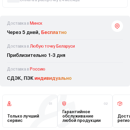
Доставка в
Минск
Через 5 дней,
Бесплатно
Доставка в
Любую точку Беларуси
Приблизительно 1-3 дня
Доставка в
Россию
СДЭК, ПЭК
индивидуально
01
02
Гарантийное
Только лучший
обслуживание
Доста
сервис
любой продукции
регио