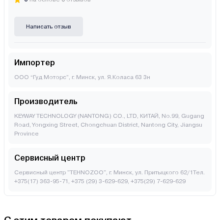
Написать отзыв
Импортер
ООО “Гуд Моторс”, г. Минск, ул. Я.Коласа 63 3н
Производитель
KEYWAY TECHNOLOGY (NANTONG) CO., LTD, КИТАЙ, No.99, Gugang
Road, Yongxing Street, Chongchuan District, Nantong City, Jiangsu
Province
Сервисный центр
Сервисный центр "TEHNOZOO", г. Минск, ул. Притыцкого 62/1Тел.
+375(17) 363-95-71, +375 (29) 3-629-629, +375(29) 7-629-629