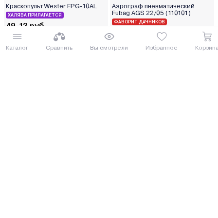
Краскопульт Wester FPG-10AL
Аэрограф пневматический
Fubag AGS 22/05 (110101)
ХАЛЯВА ПРИЛАГАЕТСЯ
ФАВОРИТ ДАЧНИКОВ
49.13 руб.
53.18 руб.
53.55 руб.
57.97 руб.
Каталог
Сравнить
Вы смотрели
Избранное
Корзин
от 2 руб. руб./мес.
от 2 руб. руб./мес.
Купить
Купить
8 (029) 614-16-16
Заказать звонок
Интернет-магазин,
09:00 - 20:00 ежедневно