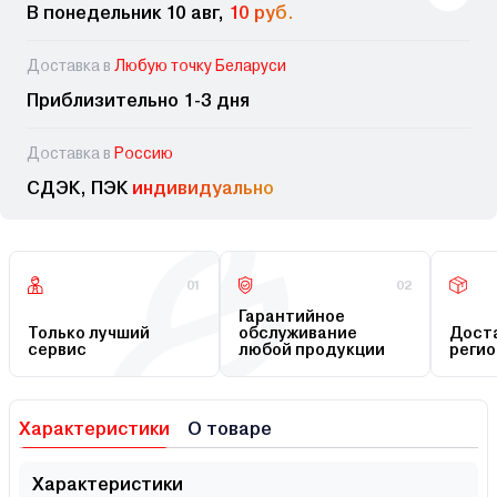
В понедельник 10 авг,
10 руб.
Доставка в
Любую точку Беларуси
Приблизительно 1-3 дня
Доставка в
Россию
СДЭК, ПЭК
индивидуально
01
02
Гарантийное
Только лучший
обслуживание
Доста
сервис
любой продукции
регио
Характеристики
О товаре
Характеристики