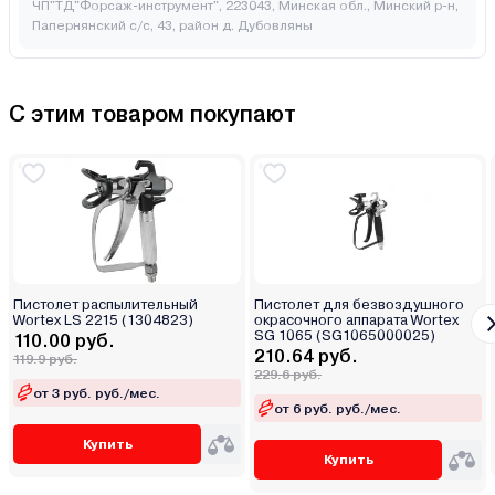
ЧП"ТД"Форсаж-инструмент", 223043, Минская обл., Минский р-н,
Папернянский с/с, 43, район д. Дубовляны
С этим товаром покупают
Пистолет распылительный
Пистолет для безвоздушного
Wortex LS 2215 (1304823)
окрасочного аппарата Wortex
SG 1065 (SG1065000025)
110.00 руб.
210.64 руб.
119.9 руб.
229.6 руб.
от 3 руб. руб./мес.
от 6 руб. руб./мес.
Купить
Купить