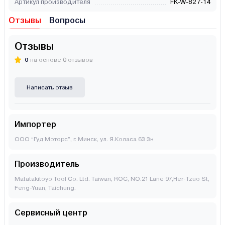
Артикул производителя
FK-W-827-14
Отзывы
Вопросы
Отзывы
0
на основе 0 отзывов
Написать отзыв
Импортер
ООО “Гуд Моторс”, г. Минск, ул. Я.Коласа 63 3н
Производитель
Matatakitoyo Tool Co. Ltd. Taiwan, ROC, NO.21 Lane 97,Her-Tzuo St,
Feng-Yuan, Taichung.
Сервисный центр