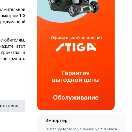
олжительной
иаметром 1.3
 продуманной
-любителям,
кажите этот
проектах! В
шанс купить
ать отзыв
Импортер
ООО “Гуд Моторс”, г. Минск, ул. Я.Коласа