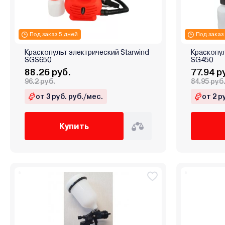
Под заказ 5 дней
Под заказ
Краскопульт электрический Starwind
Краскопул
SGS650
SG450
88.26 руб.
77.94 р
96.2 руб.
84.95 руб
от 3 руб. руб./мес.
от 2 р
Купить