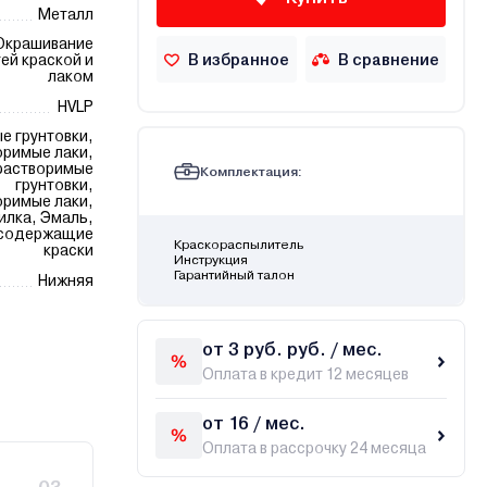
Металл
Окрашивание
В избранное
В сравнение
ей краской и
лаком
HVLP
е грунтовки,
оримые лаки,
растворимые
Комплектация:
грунтовки,
римые лаки,
илка, Эмаль,
содержащие
Краскораспылитель
краски
Инструкция
Гарантийный талон
Нижняя
от 3 руб. руб. / мес.
Оплата в кредит 12 месяцев
от 16 / мес.
Оплата в рассрочку 24 месяца