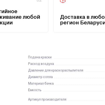
02
тийное
живание любой
Доставка в любо
кции
регион Беларус
Подача краски
Расход воздуха
Давление для краскораспылителя
Диаметр сопла
Материал бачка
Емкость
Артикул производителя