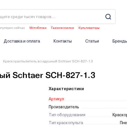
пулярно сейчас
Мотоблоки
Газонокосилки
Культиваторы
Двигатели мотоблоков
Опрыскиватели аккумуляторные
Доставка и оплата
Контакты
Статьи
Бренд
Краскораспылитель воздушный Schtaer SCH-827-1.3
й Schtaer SCH-827-1.3
Характеристики
Артикул
Производитель
Тип оборудования
Краско
Тип краскопульта
Пне