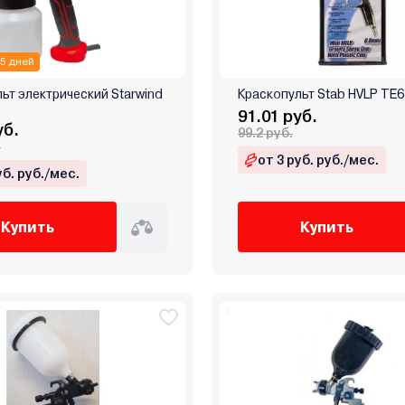
 5 дней
ьт электрический Starwind
Краскопульт Stab HVLP TE
91.01 руб.
уб.
99.2 руб.
.
от 3 руб. руб./мес.
уб. руб./мес.
Купить
Купить