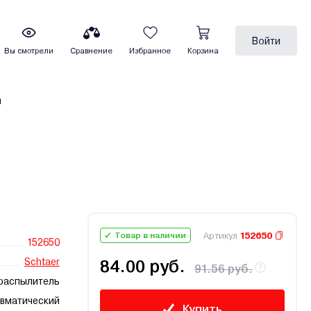
Войти
Вы смотрели
Сравнение
Избранное
Корзина
ы
Артикул
152650
Товар в наличии
152650
Schtaer
84.00 руб.
91.56 руб.
распылитель
вматический
Купить