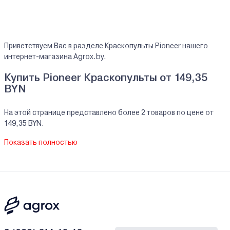
Приветствуем Вас в разделе Краскопульты Pioneer нашего
интернет-магазина Agrox.by.
Купить Pioneer Краскопульты от 149,35
BYN
На этой странице представлено более 2 товаров по цене от
149,35 BYN.
На все реализуемые товары производителя Pioneer мы
Показать полностью
предоставляем официальную гарантию.
Краскопульты Pioneer купить в кредит/
рассрочку
В нашем интернет-магазине Вы можете приобристи товары
Pioneer за наличный и безналичный расчет. А также в кредит,
рассрочку и лизинг - у нас только самые выгодные условия от