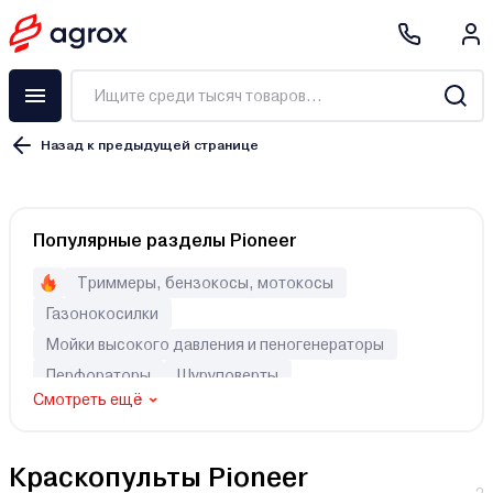
Назад к предыдущей странице
Краскораспылитель
Популярные разделы Pioneer
Краскопульт
Покрасочная станция
Триммеры, бензокосы, мотокосы
Набор пневмоинструмента
Газонокосилки
Аксессуары
Мойки высокого давления и пеногенераторы
Аэрограф
Перфораторы
Шуруповерты
Смотреть ещё
Электрический
Краскопульты Pioneer
Аккумуляторный