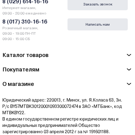
ведущих банков Беларуси.
8 (029) 614-16-16
Заказать звонок
Интернет-магазин,
Гарантии и сервис - Краскопульты Pioneer
09:00 - 20:00 ежедневно
8 (017) 310-16-16
Написать нам
Производитель Pioneer - Pioneer Corporation. 1-1 Shin-ogura,
Розничный магазин,
Saiwai-ku, Kawasaki-shi, Kanagawa 212-0031, Japan.
09:00 - 19:00 ПН-ПТ
09:00 - 15:00 СБ
Сервисный центр Pioneer - OOO "Спецкондер", 2019 Беларусь,
Минск, ул. Я. Коласа, 37, пом. 10
Каталог товаров
Ознакомиться с условиями оплаты и доставки товара можно
Покупателям
здесь.
О магазине
Юридический адрес: 220013, г. Минск, ул. Я.Коласа 63, 3н.
Р/с BY57MTBK30120001093300072474 в ЗАО «МТБанк», код
MTBKBY22.
В едином государственном регистре юридических лиц и
индивидуальных предпринимателей Общество
зарегистрированно 03 апреля 2012 г за № 191601188.