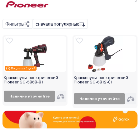
2
Пневматический
Фильтры
сначала популярные
Набор инструмента
Поворотный механизм
Удлинитель
Штуцер
Под заказ 5 дней
Металл
Краскопульт электрический
Краскопульт электрический
Пластик
Pioneer SG-5080-01
Pioneer SG-6012-01
Наличие уточняйте
Наличие уточняйте