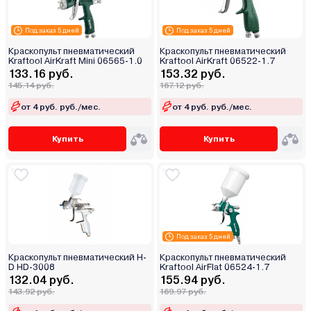
Под заказ 5 дней
Под заказ 5 дней
Краскопульт пневматический
Краскопульт пневматический
Kraftool AirKraft Mini 06565-1.0
Kraftool AirKraft 06522-1.7
133.16 руб.
153.32 руб.
145.14 руб.
167.12 руб.
от 4 руб. руб./мес.
от 4 руб. руб./мес.
Купить
Купить
Под заказ 5 дней
Краскопульт пневматический H-
Краскопульт пневматический
D HD-3008
Kraftool AirFlat 06524-1.7
132.04 руб.
155.94 руб.
143.92 руб.
169.97 руб.