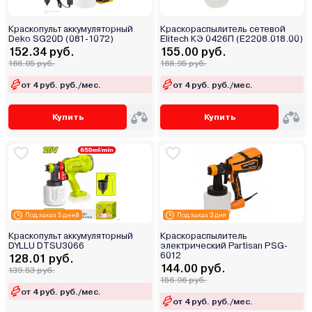
Краскопульт аккумуляторный
Краскораспылитель сетевой
Deko SG20D (081-1072)
Elitech КЭ 0426П (E2208.018.00)
152.34 руб.
155.00 руб.
166.05 руб.
168.95 руб.
от 4 руб. руб./мес.
от 4 руб. руб./мес.
Купить
Купить
Под заказ 5 дней
Под заказ 3 дня
Краскопульт аккумуляторный
Краскораспылитель
DYLLU DTSU3066
электрический Partisan PSG-
6012
128.01 руб.
144.00 руб.
139.53 руб.
156.96 руб.
от 4 руб. руб./мес.
от 4 руб. руб./мес.