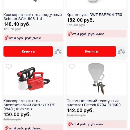
Краскораспылитель воздушный
Краскопульт DWT ESPP04-750
Schtaer SCH-898-1.4
152.00 руб.
148.40 руб.
165.68 руб.
161.76 руб.
от 4 руб. руб./мес.
от 4 руб. руб./мес.
Купить
Купить
Краскораспылитель
Пневматический текстурный
электрический Wortex LX PS
пистолет Elitech 0704.013600
0840 (1325732)
142.00 руб.
150.00 руб.
154.78 руб.
163.5 руб.
от 4 руб. руб./мес.
от 4 руб. руб./мес.