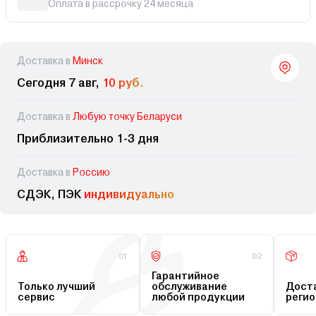
Оплата в рассрочку 24 месяца
Доставка в
Минск
Сегодня 7 авг,
10 руб.
Доставка в
Любую точку Беларуси
Приблизительно 1-3 дня
Доставка в
Россию
СДЭК, ПЭК
индивидуально
01
02
Гарантийное
Только лучший
обслуживание
Доста
сервис
любой продукции
регио