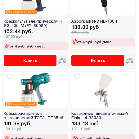
Под заказ 5 дней
Краскопульт электрический FIT
Аэрограф H-D HD-1004
SG-400LM (FT_80989)
130.00 руб.
153.44 руб.
141.7 руб.
167.25 руб.
от 4 руб. руб./мес.
от 4 руб. руб./мес.
Купить
Купить
Под заказ 5 дней
Краскораспылитель
Краскопульт пневматический
электрический TOTAL TT3506
Einhell 4133030
141.38 руб.
133.13 руб.
154.1 руб.
145.11 руб.
от 4 руб. руб./мес.
от 4 руб. руб./мес.