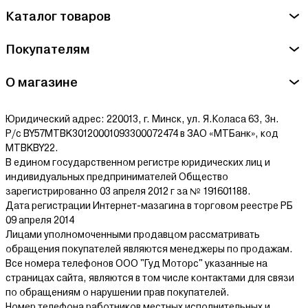
Адрес: РБ, г.Минск, ул. Притыцкого 62/5. Тел.: (017) 363-95-71
Каталог товаров
Сайт: tehnozoo.by"
Покупателям
Ознакомиться с условиями оплаты и доставки товара можно
здесь.
О магазине
Юридический адрес: 220013, г. Минск, ул. Я.Коласа 63, 3н.
Р/с BY57MTBK30120001093300072474 в ЗАО «МТБанк», код
MTBKBY22.
В едином государственном регистре юридических лиц и
индивидуальных предпринимателей Общество
зарегистрированно 03 апреля 2012 г за № 191601188.
Дата регистрации Интернет-мазагина в торговом реестре РБ
09 апреля 2014
Лицами уполномоченными продавцом рассматривать
обращения покупателей являются менеджеры по продажам.
Все номера телефонов ООО "Гуд Моторс" указанные на
страницах сайта, являются в том числе контактами для связи
по обращениям о нарушении прав покупателей.
Номер телефона работников местных исполнительных и