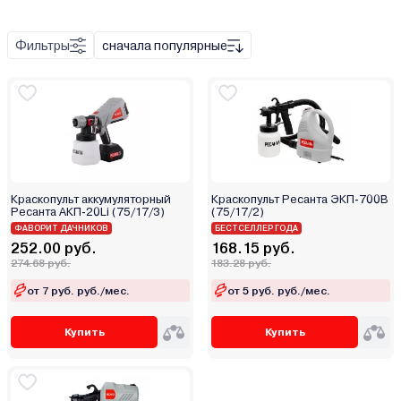
Пневматический
Фильтры
сначала популярные
Набор инструмента
Поворотный механизм
Удлинитель
Штуцер
Краскопульт аккумуляторный
Краскопульт Ресанта ЭКП-700В
Металл
Ресанта АКП-20Li (75/17/3)
(75/17/2)
ФАВОРИТ ДАЧНИКОВ
БЕСТСЕЛЛЕР ГОДА
Пластик
252.00 руб.
168.15 руб.
274.68 руб.
183.28 руб.
от 7 руб. руб./мес.
от 5 руб. руб./мес.
Купить
Купить