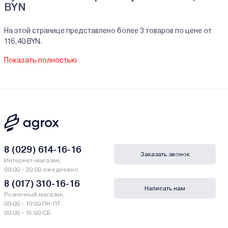
BYN
На этой странице представлено более 3 товаров по цене от
116,40 BYN.
На все реализуемые товары производителя Ресанта мы
Показать полностью
предоставляем официальную гарантию.
Краскопульты Ресанта купить в кредит/
рассрочку
В нашем интернет-магазине Вы можете приобристи товары
Ресанта за наличный и безналичный расчет. А также в кредит,
рассрочку и лизинг - у нас только самые выгодные условия от
ведущих банков Беларуси.
8 (029) 614-16-16
Заказать звонок
Интернет-магазин,
Гарантии и сервис - Краскопульты Ресанта
09:00 - 20:00 ежедневно
8 (017) 310-16-16
Написать нам
Производитель Ресанта - ТД Ресанта, 117149, Москва,
Розничный магазин,
Внутренний пр-д, д. 8, стр. 4, Россия.
09:00 - 19:00 ПН-ПТ
09:00 - 15:00 СБ
Сервисный центр Ресанта - "Сервисный центр ""Техно ZOO""