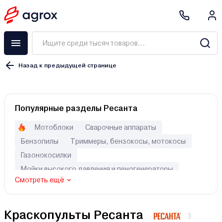
Назад к предыдущей странице
Краскораспылитель
Популярные разделы Ресанта
Краскопульт
Покрасочная станция
Мотоблоки
Сварочные аппараты
Набор пневмоинструмента
Бензопилы
Триммеры, бензокосы, мотокосы
Аксессуары
Газонокосилки
Аэрограф
Мойки высокого давления и пеногенераторы
Смотреть ещё
Генераторы (электростанции)
Перфораторы
Шуруповерты
Культиваторы
Электрический
Краскопульты Ресанта
Аккумуляторный
3