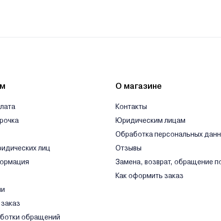
Липковский 30-34
. Липковский 30-34
десь.
ям
О магазине
плата
Контакты
срочка
Юридическим лицам
Обработка персональных дан
ридических лиц
Отзывы
формация
Замена, возврат, обращение п
Как оформить заказ
ли
 заказ
аботки обращений