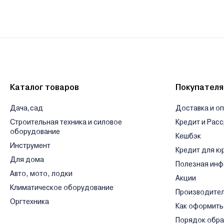
Гарантии и сервис - Краскопульты Stab
Производитель Stab - ЧТУП "БелСтаб". 220138, г. Минск, пер. 
Сервисный центр Stab - ЧТУП "БелСтаб". 220138, г. Минск, пер
Ознакомиться с условиями оплаты и доставки товара можно
з
Каталог товаров
Покупател
Дача,сад
Доставка и о
Строительная техника и силовое
Кредит и Рас
оборудование
Кешбэк
Инструмент
Кредит для ю
Для дома
Полезная ин
Авто, мото, лодки
Акции
Климатическое оборудование
Производите
Оргтехника
Как оформить
Порядок обр