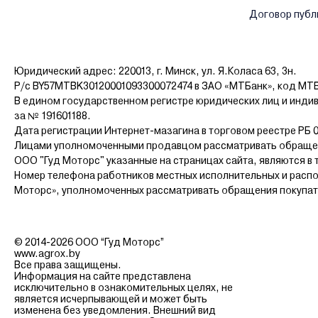
Договор публ
Юридический адрес: 220013, г. Минск, ул. Я.Коласа 63, 3н.
Р/с BY57MTBK30120001093300072474 в ЗАО «МТБанк», код MT
В едином государственном регистре юридических лиц и инди
за № 191601188.
Дата регистрации Интернет-мазагина в торговом реестре РБ 0
Лицами уполномоченными продавцом рассматривать обращен
ООО "Гуд Моторс" указанные на страницах сайта, являются в 
Номер телефона работников местных исполнительных и распо
Моторс», уполномоченных рассматривать обращения покупателе
© 2014-2026 ООО “Гуд Моторс”
www.agrox.by
Все права защищены.
Информация на сайте представлена
исключительно в ознакомительных целях, не
является исчерпывающей и может быть
изменена без уведомления. Внешний вид