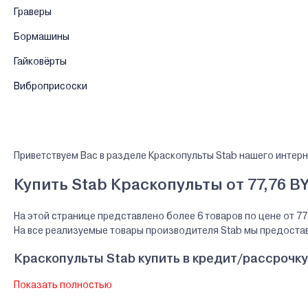
Граверы
Бормашины
Гайковёрты
Виброприсоски
Приветствуем Вас в разделе Краскопульты Stab нашего интерн
Купить Stab Краскопульты от 77,76 B
На этой странице представлено более 6 товаров по цене от 77
На все реализуемые товары производителя Stab мы предост
Краскопульты Stab купить в кредит/рассрочку
Показать полностью
В нашем интернет-магазине Вы можете приобристи товары Stab 
банков Беларуси.