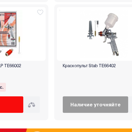
LP TE66002
Краскопульт Stab TE66402
с.
Наличие уточняйте