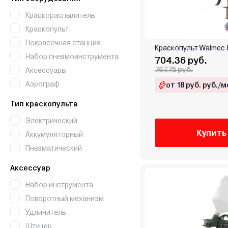
Краскораспылитель
Краскопульт
Покрасочная станция
Краскопульт Walmec 
Набор пневмоинструмента
704.36 руб.
767.75 руб.
Аксессуары
Аэрограф
от 18 руб. руб./м
Тип краскопульта
Электрический
Купить
Аккумуляторный
Пневматический
Аксессуар
Набор инструмента
Поворотный механизм
Удлинитель
Штуцер