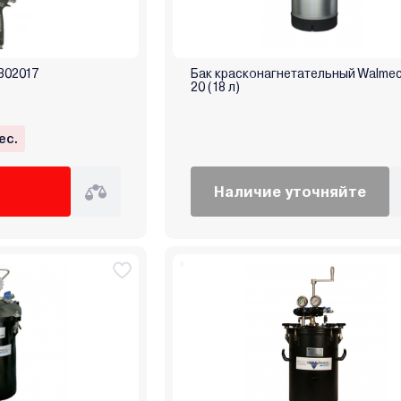
802017
Бак красконагнетательный Walmec
20 (18 л)
ес.
Наличие уточняйте