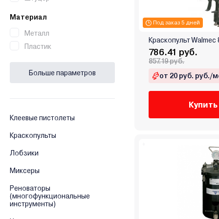
Материал
Под заказ 5 дней
Металл
Краскопульт Walmec 
Пластик
786.41 руб.
857.19 руб.
Больше параметров
от 20 руб. руб./м
Купить
Клеевые пистолеты
Краскопульты
Лобзики
Миксеры
Реноваторы
(многофункциональные
инструменты)