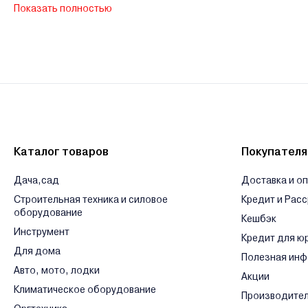
Показать полностью
В нашем интернет-магазине Вы можете приобристи товары Walme
ведущих банков Беларуси.
Гарантии и сервис - Краскопульты Walmec
Производитель Walmec -
Сервисный центр Walmec -
Ознакомиться с условиями оплаты и доставки товара можно
з
Каталог товаров
Покупател
Дача,сад
Доставка и о
Строительная техника и силовое
Кредит и Рас
оборудование
Кешбэк
Инструмент
Кредит для ю
Для дома
Полезная ин
Авто, мото, лодки
Акции
Климатическое оборудование
Производите