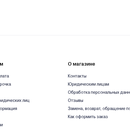
c за наличный и безналичный расчет. А также в кредит, рассрочк
десь.
ям
О магазине
плата
Контакты
срочка
Юридическим лицам
Обработка персональных дан
ридических лиц
Отзывы
формация
Замена, возврат, обращение п
Как оформить заказ
ли