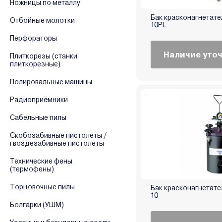
Ножницы по металлу
Бак красконагнетат
Отбойные молотки
10PL
Перфораторы
Наличие уто
Плиткорезы (станки
плиткорезные)
Полировальные машины
Радиоприёмники
Сабельные пилы
Скобозабивные пистолеты /
гвоздезабивные пистолеты
Технические фены
(термофены)
Торцовочные пилы
Бак красконагнетат
10
Болгарки (УШМ)