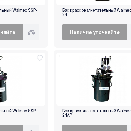
ельный Walmec SSP-
Бак красконагнетательный Walme
24
чняйте
Наличие уточняйте
ельный Walmec SSP-
Бак красконагнетательный Walme
24AP