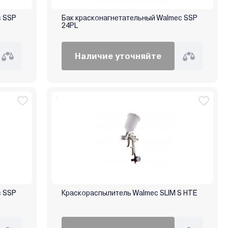
c SSP
Бак красконагнетательный Walmec SSP
24PL
Наличие уточняйте
c SSP
Краскораспылитель Walmec SLIM S HTE