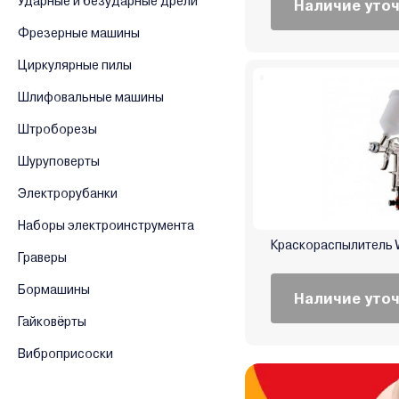
Ударные и безударные дрели
Наличие уто
Фрезерные машины
Циркулярные пилы
Шлифовальные машины
Штроборезы
Шуруповерты
Электрорубанки
Наборы электроинструмента
Краскораспылитель W
Граверы
Бормашины
Наличие уто
Гайковёрты
Виброприсоски