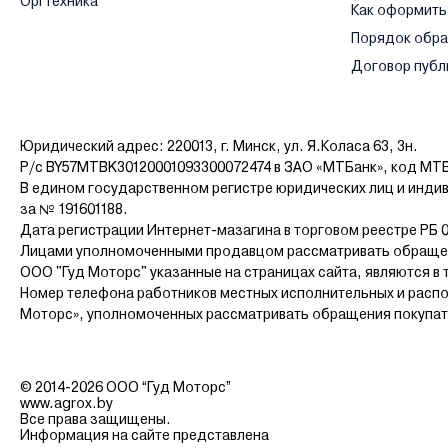
Оргтехника
Как оформить
Порядок обр
Договор публ
Юридический адрес: 220013, г. Минск, ул. Я.Коласа 63, 3н.
Р/с BY57MTBK30120001093300072474 в ЗАО «МТБанк», код MT
В едином государственном регистре юридических лиц и инди
за № 191601188.
Дата регистрации Интернет-мазагина в торговом реестре РБ 0
Лицами уполномоченными продавцом рассматривать обращен
ООО "Гуд Моторс" указанные на страницах сайта, являются в 
Номер телефона работников местных исполнительных и распо
Моторс», уполномоченных рассматривать обращения покупателе
© 2014-2026 ООО “Гуд Моторс”
www.agrox.by
Все права защищены.
Информация на сайте представлена