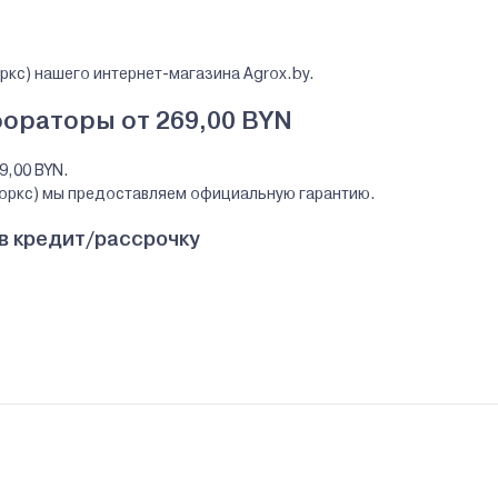
ркс) нашего интернет-магазина Agrox.by.
ораторы от 269,00 BYN
9,00 BYN.
воркс) мы предоставляем официальную гарантию.
в кредит/рассрочку
Works (Гринворкс) за наличный и безналичный расчет. А также в 
 (Гринворкс)
ZHOU GLOBE Co., Ltd NO. 65 (3-4) XINGGANG ROAD, ZHONGLOU Z
, РБ, г. Минск, ул. Шаранговича, д. 7А
десь.