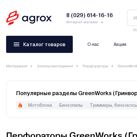
8 (029) 614-16-16
Интернет-магазин
По
Каталог товаров
О нас
Акции
Инструмент
Электроинструмент
Перфораторы
GreenWork
Популярные разделы GreenWorks (Гринвор
Мотоблоки
Бензопилы
Триммеры, бензокосы
Культиваторы
Перфораторы GreenWorks (Гр