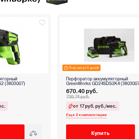
Под заказ 5 дней
ляторный
Перфоратор аккумуляторный
2 (3803007)
GreenWorks GD24SDS2K4 (380300
670.40 руб.
730.74 руб.
ес.
от 17 руб. руб./мес.
Еще 2 комплектации
Купить