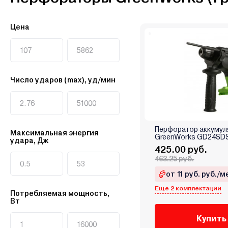
Цена
Число ударов (max), уд/мин
Перфоратор аккуму
Максимальная энергия
GreenWorks GD24SDS
удара, Дж
425.00 руб.
463.25 руб.
от 11 руб. руб./м
Еще 2 комплектации
Потребляемая мощность,
Вт
Купить