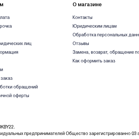
ям
О магазине
плата
Контакты
срочка
Юридическим лицам
Обработка персональных дан
ридических лиц
Отзывы
формация
Замена, возврат, обращение п
Как оформить заказ
ли
 заказ
аботки обращений
ичной оферты
BKBY22.
видуальных предпринимателей Общество зарегистрированно 03 а