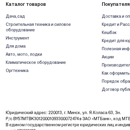
Каталог товаров
Покупател
Дача,сад
Доставка и о
Строительная техника и силовое
Кредит и Рас
оборудование
Кешбэк
Инструмент
Кредит для ю
Для дома
Полезная ин
Авто, мото, лодки
Акции
Климатическое оборудование
Производите
Оргтехника
Как оформить
Порядок обр
Договор публ
Юридический адрес: 220013, г. Минск, ул. Я.Коласа 63, 3н.
Р/с BY57MTBK30120001093300072474 в ЗАО «МТБанк», код MT
В едином государственном регистре юридических лиц и инди