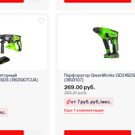
ляторный
Перфоратор GreenWorks GD24SDS
4SDS (3803007CUA)
(3803107)
269.00 руб.
293.21 руб.
от 7 руб. руб./мес.
Еще 1 комплектация
ес.