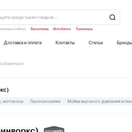
пулярно сейчас
Бензопилы
Мотоблоки
Триммеры
Водонагреватели
Двигатели мотоблоков
Доставка и оплата
Контакты
Статьи
Бренд
s (Гринворкс)
кс)
, мотокосы
Газонокосилки
Мойки высокого давления и пе
инворкс)