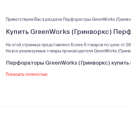
Приветствуем Вас в разделе Перфораторы GreenWorks (Гринво
Купить GreenWorks (Гринворкс) Перф
На этой странице представлено более 6 товаров по цене от 26
На все реализуемые товары производителя GreenWorks (Грин
Перфораторы GreenWorks (Гринворкс) купить 
Показать полностью
В нашем интернет-магазине Вы можете приобристи товары Green
условия от ведущих банков Беларуси.
Гарантии и сервис - Перфораторы GreenWorks
Производитель GreenWorks (Гринворкс) - Greenworks,CHANG
Сервисный центр GreenWorks (Гринворкс) - ООО "Мастер Гарден"
Ознакомиться с условиями оплаты и доставки товара можно
з