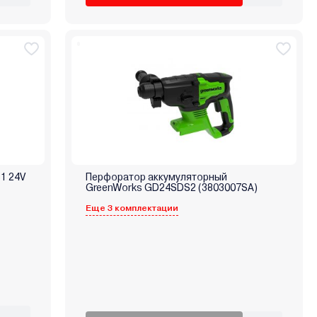
1 24V
Перфоратор аккумуляторный
GreenWorks GD24SDS2 (3803007SA)
Еще 3 комплектации