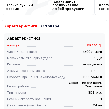
Гарантийное
Только лучший
обслуживание
Доста
сервис
любой продукции
регио
Характеристики
О товаре
Характеристики
Артикул
128893
Число ударов (max)
4500 уд/мин
Максимальная энергия удара
2 Дж
Питание
Аккумулятор
Аккумулятор в комплекте
Есть, 1
Скорость вращения на холостом ходу
1000 об/мин
Сверление с ударом,
Режим работы
Сверление
Тип патрона
SDS-plus
Режимы скорости вращения
3
Ø сверления (max), бетон
24 мм