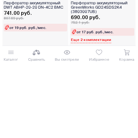
Перфоратор аккумуляторный
Перфоратор аккумуляторный
DWT ABHP-20-20 DN-4C2 BMC
GreenWorks GD24SDS2K4
(3803007UB)
741.00 руб.
690.00 руб.
807.69 руб.
752.1 руб.
от 19 руб. руб./мес.
от 17 руб. руб./мес.
Еще 2 комплектации
Купить
Купить
Каталог
Сравнить
Вы смотрели
Избранное
Корзина
Перфоратор Deko DKH1900
Перфоратор P.I.T. PBH20H-
22A/1
666.00 руб.
643.42 руб.
725.94 руб.
701.33 руб.
от 17 руб. руб./мес.
от 16 руб. руб./мес.