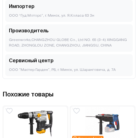
Импортер
ООО “Гуд Моторс”, г. Минск, ул. Я.Коласа 63 3н
Производитель
Greenworks,CHANGZHOU GLOBE Co., Ltd NO. 65 (3-4) XINGGANG
ROAD, ZHONGLOU ZONE, CHANGZHOU, JIANGSU, CHINA
Сервисный центр
ООО "Мастер Гарден", РБ, г. Минск, ул. Шаранговича, д. 7А
Похожие товары