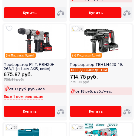
Купить
Купить
5
(3)
Под заказ 5 дней
Под заказ 5 дней
Перфоратор P.I.T. PBH20H-
Перфоратор TEH LH420-1B
26A/1 (с 1-им АКБ, кейс)
СОСЕД ОБЗАВИДУЕТСЯ
675.97 руб.
714.75 руб.
736.81 руб.
779.08 руб.
от 17 руб. руб./мес.
от 18 руб. руб./мес.
Еще 1 комплектация
Купить
Купить
5
(3)
5
(3)