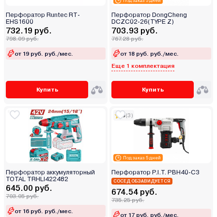
Под заказ 5 дней
Перфоратор Runtec RT-
Перфоратор DongCheng
EHS1600
DCZC02-26(TYPE Z)
732.19 руб.
703.93 руб.
798.09 руб.
767.28 руб.
от 19 руб. руб./мес.
от 18 руб. руб./мес.
Еще 1 комплектация
Купить
Купить
5
(3)
Под заказ 5 дней
Перфоратор аккумуляторный
Перфоратор P.I.T. PBH40-C3
TOTAL TRHLI422482
СОСЕД ОБЗАВИДУЕТСЯ
645.00 руб.
674.54 руб.
703.05 руб.
735.25 руб.
от 16 руб. руб./мес.
от 17 руб. руб./мес.