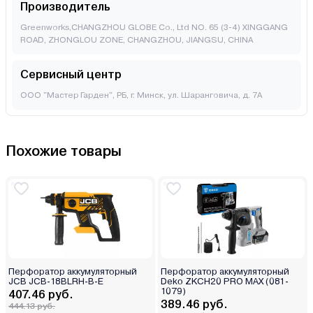
Производитель
Greenworks,CHANGZHOU GLOBE Co., Ltd NO. 65 (3-4) XINGGANG
ROAD, ZHONGLOU ZONE, CHANGZHOU, JIANGSU, CHINA
Сервисный центр
ООО "Мастер Гарден", РБ, г. Минск, ул. Шаранговича, д. 7А
Похожие товары
Перфоратор аккумуляторный
Перфоратор аккумуляторный
JCB JCB-18BLRH-B-E
Deko ZKCH20 PRO MAX (081-
1079)
407.46 руб.
389.46 руб.
444.13 руб.