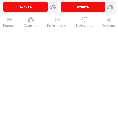
Купить
Купить
Каталог
Сравнить
Вы смотрели
Избранное
Корзина
Под заказ 3 дня
Перфоратор Crown CT18116
Перфоратор Zitrek ZKH-1750-
BMC
40
431.00 руб.
428.90 руб.
469.79 руб.
467.5 руб.
от 11 руб. руб./мес.
от 11 руб. руб./мес.
Купить
Купить