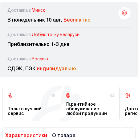
Доставка в
Минск
В понедельник 10 авг,
Бесплатно
Доставка в
Любую точку Беларуси
Приблизительно 1-3 дня
Доставка в
Россию
СДЭК, ПЭК
индивидуально
01
02
Гарантийное
Только лучший
обслуживание
Доста
сервис
любой продукции
регио
Характеристики
О товаре