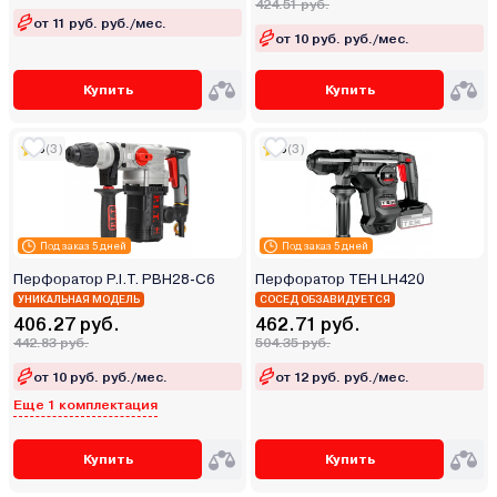
424.51 руб.
от 11 руб. руб./мес.
от 10 руб. руб./мес.
Купить
Купить
5
(3)
5
(3)
Под заказ 5 дней
Под заказ 5 дней
Перфоратор P.I.T. PBH28-C6
Перфоратор TEH LH420
УНИКАЛЬНАЯ МОДЕЛЬ
СОСЕД ОБЗАВИДУЕТСЯ
406.27 руб.
462.71 руб.
442.83 руб.
504.35 руб.
от 10 руб. руб./мес.
от 12 руб. руб./мес.
Еще 1 комплектация
Купить
Купить