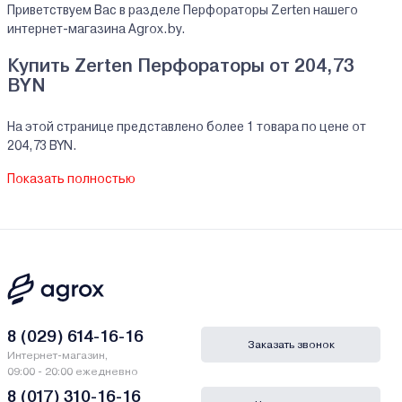
Приветствуем Вас в разделе Перфораторы Zerten нашего
интернет-магазина Agrox.by.
Купить Zerten Перфораторы от 204,73
BYN
На этой странице представлено более 1 товара по цене от
204,73 BYN.
На все реализуемые товары производителя Zerten мы
Показать полностью
предоставляем официальную гарантию.
Перфораторы Zerten купить в кредит/
рассрочку
В нашем интернет-магазине Вы можете приобристи товары
Zerten за наличный и безналичный расчет. А также в кредит,
рассрочку и лизинг - у нас только самые выгодные условия от
ведущих банков Беларуси.
8 (029) 614-16-16
Заказать звонок
Интернет-магазин,
Гарантии и сервис - Перфораторы Zerten
09:00 - 20:00 ежедневно
8 (017) 310-16-16