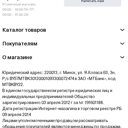
Написать нам
Производитель Zerten - ООО "Форте Холдинг ГмбХ". РФ,
Розничный магазин,
344025, Ростов-на-Дону, Буденновский просп., 62 2
09:00 - 19:00 ПН-ПТ
09:00 - 15:00 СБ
Сервисный центр Zerten - ООО "РН-Профи", г. Минск, пр-д
МАСЮКОВЩИНА, дом № 4, помещение 9
Каталог товаров
Ознакомиться с условиями оплаты и доставки товара можно
Покупателям
здесь.
О магазине
Юридический адрес: 220013, г. Минск, ул. Я.Коласа 63, 3н.
Р/с BY57MTBK30120001093300072474 в ЗАО «МТБанк», код
MTBKBY22.
В едином государственном регистре юридических лиц и
индивидуальных предпринимателей Общество
зарегистрированно 03 апреля 2012 г за № 191601188.
Дата регистрации Интернет-мазагина в торговом реестре РБ
09 апреля 2014
Лицами уполномоченными продавцом рассматривать
обращения покупателей являются менеджеры по продажам.