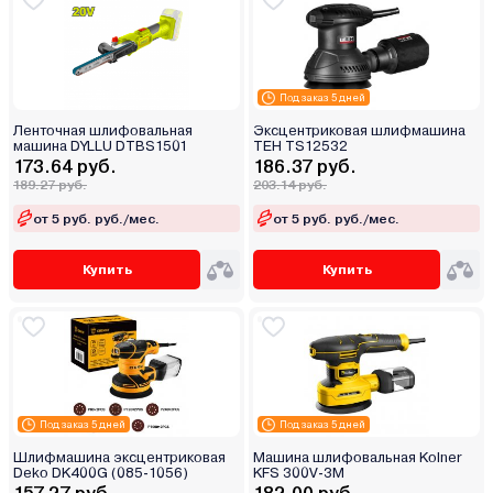
Под заказ 5 дней
Ленточная шлифовальная
Эксцентриковая шлифмашина
машина DYLLU DTBS1501
TEH TS12532
173.64 руб.
186.37 руб.
189.27 руб.
203.14 руб.
от 5 руб. руб./мес.
от 5 руб. руб./мес.
Купить
Купить
Под заказ 5 дней
Под заказ 5 дней
Шлифмашина эксцентриковая
Машина шлифовальная Kolner
Deko DK400G (085-1056)
KFS 300V-3M