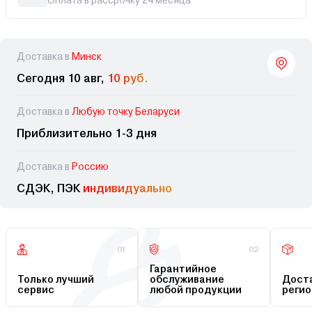
Оплата в рассрочку 24 месяца
Доставка в
Минск
Сегодня 10 авг,
10 руб.
Доставка в
Любую точку Беларуси
Приблизительно 1-3 дня
Доставка в
Россию
СДЭК, ПЭК
индивидуально
01
02
Гарантийное
Только лучший
обслуживание
Доста
сервис
любой продукции
регио