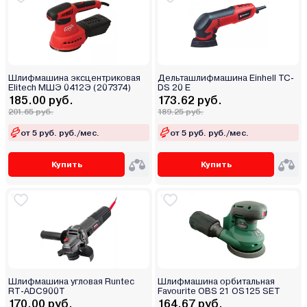
Шлифмашина эксцентриковая
Дельташлифмашина Einhell TC-
Elitech МШЭ 0412Э (207374)
DS 20 E
185.00 руб.
173.62 руб.
201.65 руб.
189.25 руб.
от 5 руб. руб./мес.
от 5 руб. руб./мес.
Купить
Купить
Шлифмашина угловая Runtec
Шлифмашина орбитальная
RT-ADC900T
Favourite OBS 21 OS125 SET
170.00 руб.
164.67 руб.