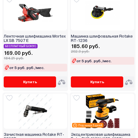
Ленточная шлифмашина Wortex
Машинка шлифовальная Rotake
LX SB 7507 E
RT-1236
185.60 руб.
БЕСПЛАТНЫЙ БОНУС
202.3 руб.
169.00 руб.
184.21 руб.
от 5 руб. руб./мес.
от 5 руб. руб./мес.
Купить
Купить
Под заказ 5 дней
Зачистная машинка Rotake RT-
Эксцентриковая шлифмашина