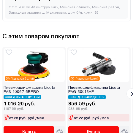
ООО «Эс Пи Ай инструмент», Минская область, Минский район,
Западная окраина д. Малиновка, дом б/н, комн. 85
С этим товаром покупают
Под заказ 5 дней
Под заказ 5 дней
Пневмошлифмашина Licota
Пневмошлифмашина Licota
PAS-10067-6BPRO
PAG-30013HP
СОСЕД ОБЗАВИДУЕТСЯ
СОСЕД ОБЗАВИДУЕТСЯ
1 016.20 руб.
856.59 руб.
1107.66 руб.
933.68 руб.
от 26 руб. руб./мес.
от 22 руб. руб./мес.
Купить
Купить