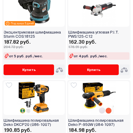
Под заказ 5 дней
Эксцентриковая шлифмашина
Шлифмашина угловая P.I.T.
Sturm COS18125
PWS125-C12
187.82 руб.
162.30 руб.
204.72 руб.
176.91 руб.
от 5 руб. руб./мес.
от 4 руб. руб./мес.
Купить
Купить
Шлифмашина полировальная
Шлифмашина полировальная
Deko DKCP20 (086-1007)
Deko P-950W (084-1097)
190.85 руб.
184.98 руб.