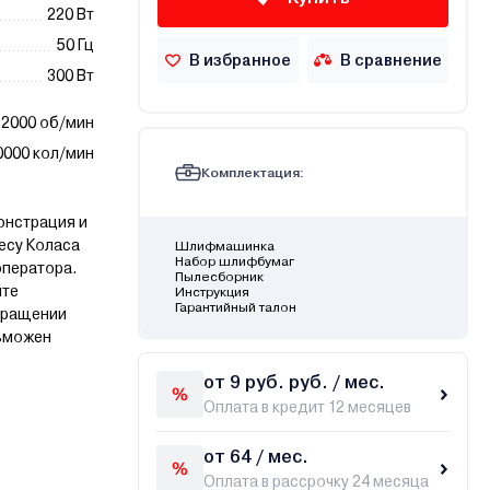
220 Вт
50 Гц
В избранное
В сравнение
300 Вт
12000 об/мин
0000 кол/мин
Комплектация:
онстрация и
ресу Коласа
Шлифмашинка
Набор шлифбумаг
 оператора.
Пылесборник
йте
Инструкция
Гарантийный талон
бращении
озможен
от 9 руб. руб. / мес.
Оплата в кредит 12 месяцев
от 64 / мес.
Оплата в рассрочку 24 месяца