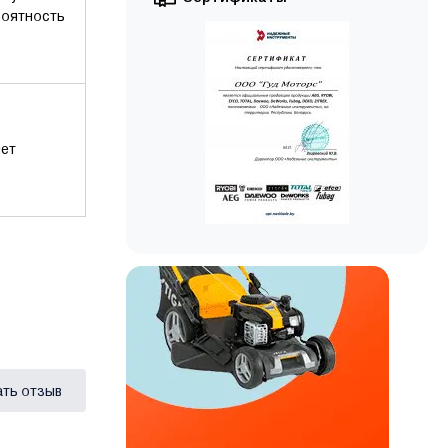
роятность
яет
ать отзыв