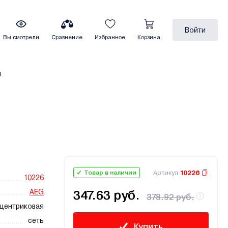
Войти
Вы смотрели
Сравнение
Избранное
Корзина
ы
Артикул
10226
Товар в наличии
10226
AEG
347.63 руб.
378.92 руб.
центриковая
сеть
Купить