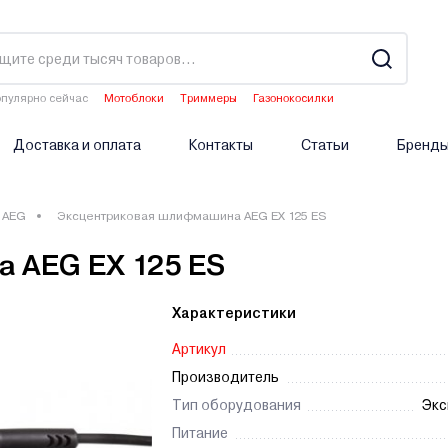
пулярно сейчас
Мотоблоки
Триммеры
Газонокосилки
Культиваторы
Двигатели мотоблоков
Доставка и оплата
Контакты
Статьи
Бренд
AEG
Эксцентриковая шлифмашина AEG EX 125 ES
 AEG EX 125 ES
Характеристики
Артикул
Производитель
Тип оборудования
Экс
Питание