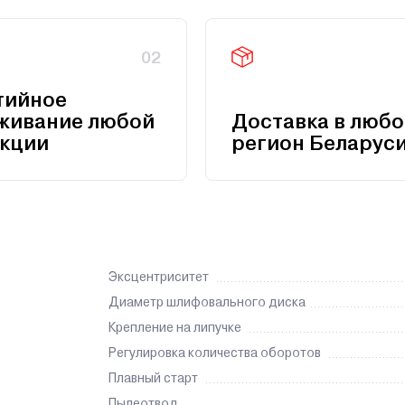
02
тийное
живание любой
Доставка в любо
кции
регион Беларус
Эксцентриситет
Диаметр шлифовального диска
Крепление на липучке
Регулировка количества оборотов
Плавный старт
Пылеотвод