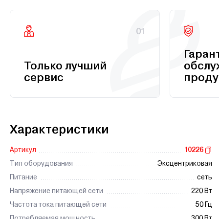
01
Гаран
Только лучший
обслу
сервис
проду
Характеристики
Артикул
10226
Тип оборудования
Эксцентриковая
Питание
сеть
Напряжение питающей сети
220 Вт
Частота тока питающей сети
50 Гц
Потребляемая мощность
300 Вт