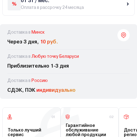
от 31 / мес.
Оплата в рассрочку 24 месяца
Доставка в
Минск
Через 3 дня,
10 руб.
Доставка в
Любую точку Беларуси
Приблизительно 1-3 дня
Доставка в
Россию
СДЭК, ПЭК
индивидуально
01
02
Гарантийное
Только лучший
обслуживание
Доста
сервис
любой продукции
регио