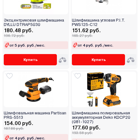
Эксцентриковая шлифмашина
Шлифмашина угловая P.I.T.
DYLLU DTRAP5030
PWS125-C12
180.48 руб.
151.62 руб.
196.72 руб.
165.27 руб.
от 5 руб. руб./мес.
от 4 руб. руб./мес.
Купить
Купить
Шлифовальная машина Partisan
Шлифмашина полировальная
PRS-5513
аккумуляторная Deko KDCP20
(081-1027)
154.00 руб.
177.60 руб.
167.86 руб.
193.58 руб.
от 4 руб. руб./мес.