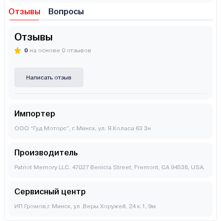
Отзывы
Вопросы
Отзывы
0
на основе 0 отзывов
Написать отзыв
Импортер
ООО “Гуд Моторс”, г. Минск, ул. Я.Коласа 63 3н
Производитель
Patriot Memory LLC. 47027 Benicia Street, Fremont, CA 94538, USA.
Сервисный центр
ИП Громов,г. Минск, ул .Веры Хоружей, 24 к.1, 9м