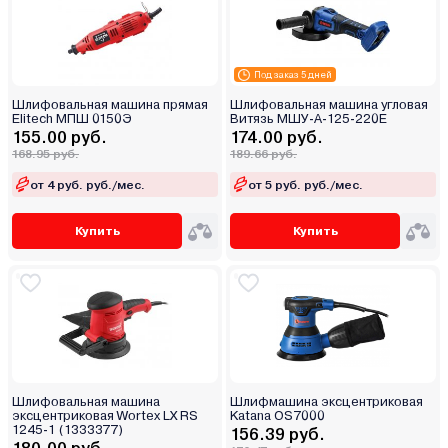
Под заказ 5 дней
Шлифовальная машина прямая
Шлифовальная машина угловая
Elitech МПШ 0150Э
Витязь МШУ-А-125-220Е
155.00 руб.
174.00 руб.
168.95 руб.
189.66 руб.
от 4 руб. руб./мес.
от 5 руб. руб./мес.
Купить
Купить
Шлифовальная машина
Шлифмашина эксцентриковая
эксцентриковая Wortex LX RS
Katana OS7000
1245-1 (1333377)
156.39 руб.