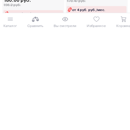
180.00 руб.
170.47 руб.
196.2 руб.
от 4 руб. руб./мес.
от 5 руб. руб./мес.
Каталог
Сравнить
Вы смотрели
Избранное
Корзин
Купить
Купить
8 (029) 614-16-16
Заказать звонок
Интернет-магазин,
09:00 - 20:00 ежедневно
8 (017) 310-16-16
Написать нам
Розничный магазин,
09:00 - 19:00 ПН-ПТ