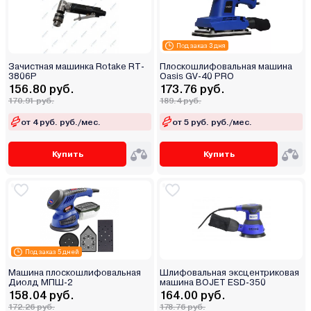
Под заказ 3 дня
Зачистная машинка Rotake RT-
Плоскошлифовальная машина
3806P
Oasis GV-40 PRO
156.80 руб.
173.76 руб.
170.91 руб.
189.4 руб.
от 4 руб. руб./мес.
от 5 руб. руб./мес.
Купить
Купить
Под заказ 5 дней
Машина плоскошлифовальная
Шлифовальная эксцентриковая
Диолд МПШ-2
машина BOJET ESD-350
158.04 руб.
164.00 руб.
172.26 руб.
178.76 руб.