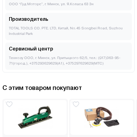
ООО “Гуд Моторс”, г. Минск, ул. Я.Коласа 63 3н
Производитель
TOTAL TOOLS CO. PTE. LTD, Китай, No.45 Songbei Road, Suzhou
Industrial Park
Сервисный центр
Технозу ООО, г. Минск, ул. Притыцкого 62/5, тел.: (017)363-95-
71(город.), +375293629629(A1), +375297629629(МТС)
С этим товаром покупают