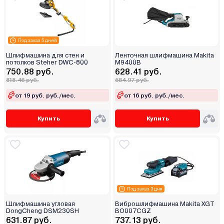
Под заказ 5 дней
Шлифмашина для стен и
Ленточная шлифмашина Makita
потолков Steher DWC-800
M9400B
750.88 руб.
628.41 руб.
818.46 руб.
684.97 руб.
от 19 руб. руб./мес.
от 16 руб. руб./мес.
Купить
Купить
Под заказ 3 дня
Шлифмашина угловая
Виброшлифмашина Makita XGT
DongCheng DSM230SH
BO007CGZ
631.87 руб.
737.13 руб.