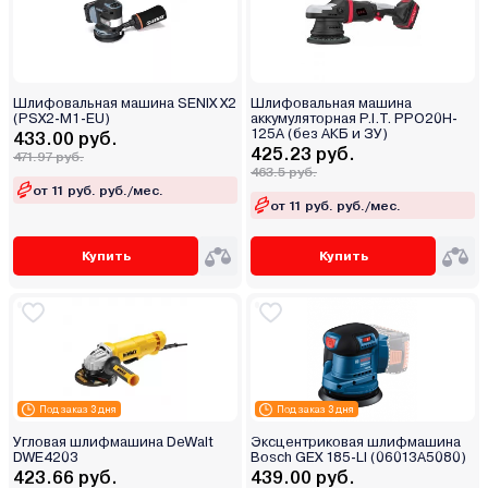
Шлифовальная машина SENIX X2
Шлифовальная машина
(PSX2-M1-EU)
аккумуляторная P.I.T. PPO20H-
125A (без АКБ и ЗУ)
433.00 руб.
425.23 руб.
471.97 руб.
463.5 руб.
от 11 руб. руб./мес.
от 11 руб. руб./мес.
Купить
Купить
Под заказ 3 дня
Под заказ 3 дня
Угловая шлифмашина DeWalt
Эксцентриковая шлифмашина
DWE4203
Bosch GEX 185-LI (06013A5080)
423.66 руб.
439.00 руб.