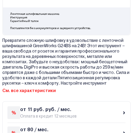
Ленточная шлифовальная машина
Инструкция
Гарантийный талон
Поставляется без аккумуляторов и зарядного устройства.
Превратите сложную шлифовку в удовольствие с ленточной
шлифмашиной GreenWorks G24BS на 24В! Этот инструмент –
ваша свобода от розеток и гарантия профессионального
результата на деревянных поверхностях, металле или
композитах. Забудьте о неудобствах: мощный бесщеточный
двигатель DigiPro и высокая скорость работы до 259 м/мин
справятся даже с большими объемами быстро и чисто. Сила и
удобство в каждой детали Пятипозиционная регулировка
рукоятки – ключ к комфорту. Настройте инструмент
См. все характеристики
от 11 руб. руб. / мес.
Оплата в кредит 12 месяцев
от 80 / мес.