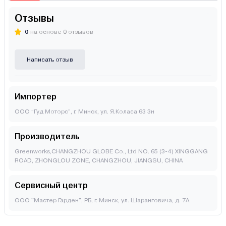
Отзывы
0
на основе 0 отзывов
Написать отзыв
Импортер
ООО “Гуд Моторс”, г. Минск, ул. Я.Коласа 63 3н
Производитель
Greenworks,CHANGZHOU GLOBE Co., Ltd NO. 65 (3-4) XINGGANG
ROAD, ZHONGLOU ZONE, CHANGZHOU, JIANGSU, CHINA
Сервисный центр
ООО "Мастер Гарден", РБ, г. Минск, ул. Шаранговича, д. 7А