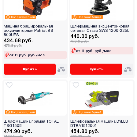
Под заказ 5 дней
Под заказ 5 дней
Машина брашировальная
Шлифмашина эксцентриковая
аккумуляторная Patriot BS
сетевая Ставр SWS 1200-225L
800UES
440.00 руб.
434.68 руб.
479.6 руб.
473.8 руб.
от 11 руб. руб./мес.
от 11 руб. руб./мес.
Купить
Купить
Под заказ 5 дней
Под заказ 5 дней
Шлифмашина прямая TOTAL
Шлифовальная машина DYLLU
TSG1508
DTBA1512001
474.90 руб.
454.80 руб.
517.64 руб.
495.73 руб.