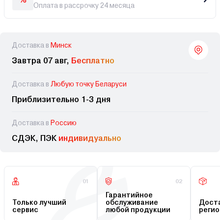
Оплата в рассрочку 24 месяца
Доставка в
Минск
Завтра 07 авг,
Бесплатно
Доставка в
Любую точку Беларуси
Приблизительно 1-3 дня
Доставка в
Россию
СДЭК, ПЭК
индивидуально
01
02
Гарантийное
Только лучший
обслуживание
Доста
сервис
любой продукции
регио