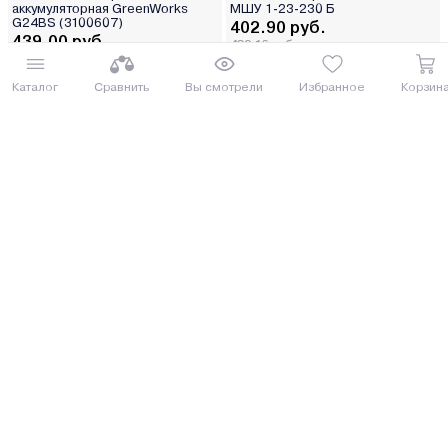
аккумуляторная GreenWorks
МШУ 1-23-230 Б
G24BS (3100607)
402.90 руб.
439.00 руб.
439.16 руб.
478.51 руб.
от 10 руб. руб./мес.
Каталог
Сравнить
Вы смотрели
Избранное
Корзин
от 11 руб. руб./мес.
Купить
Купить
8 (029) 614-16-16
Заказать звонок
Интернет-магазин,
09:00 - 20:00 ежедневно
8 (017) 310-16-16