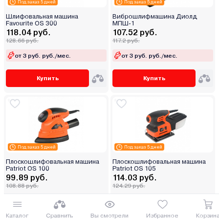
Под заказ 5 дней
Под заказ 5 дней
Шлифовальная машина
Виброшлифмашина Диолд
Favourite OS 300
МПШ-1
118.04 руб.
107.52 руб.
128.66 руб.
117.2 руб.
от 3 руб. руб./мес.
от 3 руб. руб./мес.
Купить
Купить
Под заказ 5 дней
Под заказ 5 дней
Плоскошлифовальная машина
Плоскошлифовальная машина
Patriot OS 100
Patriot OS 105
99.89 руб.
114.03 руб.
108.88 руб.
124.29 руб.
от 3 руб. руб./мес.
от 3 руб. руб./мес.
Каталог
Сравнить
Вы смотрели
Избранное
Корзин