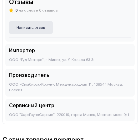
Отзывы
0
на основе 0 отзывов
Написать отзыв
Импортер
ООО “Гуд Моторс”, г. Минск, ул. Я.Коласа 63 3н
Производитель
ООО «Симбирск-Кроун». Международная 11, 109544 Москва,
Россия
Сервисный центр
ООО "ХартГруппСервис", 220019, город Минск, Монтажников 9/1
С этим товаром покупают