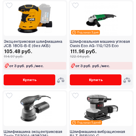
Под заказ 3 дня
Эксцентриковая шлифмашина
Шлифовальная машина угловая
JCB 18OS-B-E (без АКБ)
Oasis Eco AG-110/125 Eco
105.48 руб.
111.96 руб.
114.97 руб.
122.04 руб.
от 3 руб. руб./мес.
от 3 руб. руб./мес.
Купить
Купить
Под заказ 5 дней
Шлифмашина эксцентриковая
Шлифмашина вибрационная
Tesla TS300A (838236)
P.I.T. PSP100-C