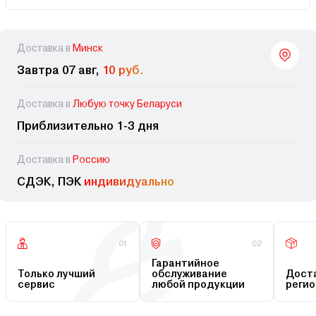
Доставка в
Минск
Завтра 07 авг,
10 руб.
Доставка в
Любую точку Беларуси
Приблизительно 1-3 дня
Доставка в
Россию
СДЭК, ПЭК
индивидуально
01
02
Гарантийное
Только лучший
обслуживание
Доста
сервис
любой продукции
регио