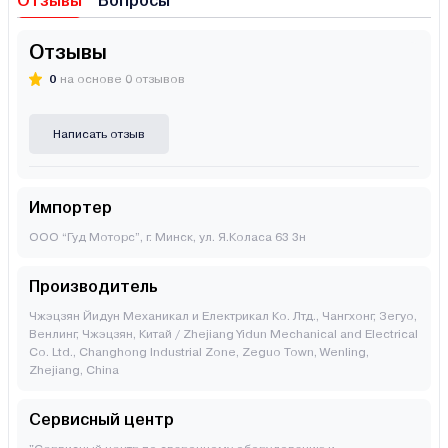
Отзывы
Вопросы
Отзывы
0
на основе 0 отзывов
Написать отзыв
Импортер
ООО “Гуд Моторс”, г. Минск, ул. Я.Коласа 63 3н
Производитель
Чжэцзян Йидун Механикал и Електрикал Ко. Лтд., Чангхонг, Зегуо,
Венлинг, Чжэцзян, Китай / Zhejiang Yidun Mechanical and Electrical
Co. Ltd., Changhong Industrial Zone, Zeguo Town, Wenling,
Zhejiang, China
Сервисный центр