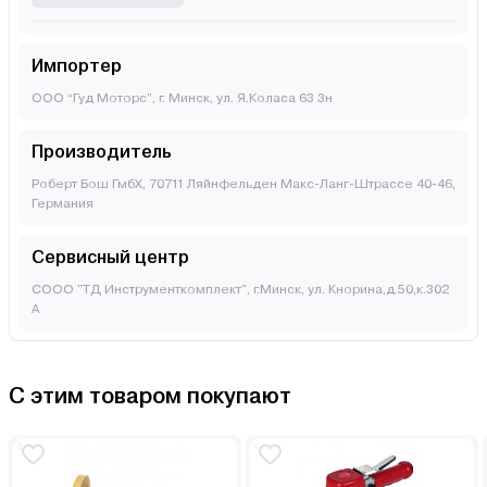
Импортер
ООО “Гуд Моторс”, г. Минск, ул. Я.Коласа 63 3н
Производитель
Роберт Бош ГмбХ, 70711 Ляйнфельден Макс-Ланг-Штрассе 40-46,
Германия
Сервисный центр
СООО "ТД Инструменткомплект", г.Минск, ул. Кнорина,д.50,к.302
А
С этим товаром покупают