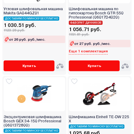
Угловая шлифовальная машина
Шлифовальная машина по
Makita GA044GZ01
гипсокартону Bosch GTR 550
Professional (06017D4020)
ДОСТАВИМ ПО МИНСКУ БЕСПЛАТНО
ФАВОРИТ ДАЧНИКОВ
1 030.51 руб.
1 056.71 руб.
1123.26 руб.
1151.81 руб.
от 26 руб. руб./мес.
от 27 руб. руб./мес.
Еще 1 комплектация
Купить
Купить
Эксцентриковая шлифмашина
Шлифмашина Einhell TE-DW 225
Bosch GEX 34-150 Professional
X
(0601372800)
ДОСТАВИМ ПО МИНСКУ БЕСПЛАТНО
ДОСТАВИМ ПО МИНСКУ БЕСПЛАТНО
1 025.68 руб.