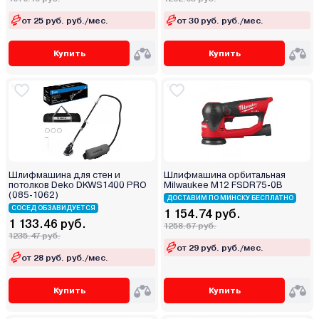
от 25 руб. руб./мес.
от 30 руб. руб./мес.
Купить
Купить
Шлифмашина для стен и
Шлифмашина орбитальная
потолков Deko DKWS1400 PRO
Milwaukee M12 FSDR75-0B
(085-1062)
ДОСТАВИМ ПО МИНСКУ БЕСПЛАТНО
СОСЕД ОБЗАВИДУЕТСЯ
1 154.74 руб.
1 133.46 руб.
1258.67 руб.
1235.47 руб.
от 29 руб. руб./мес.
от 28 руб. руб./мес.
Купить
Купить