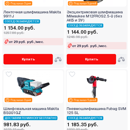
Под заказ 3 дня
Под заказ 5 дней
Ленточная шлифмашина Makita
Эксцентриковая шлифмашина
9911J
Milwaukee M12FROS2.5-0 (без
АКБ и ЗУ)
СОСЕД ОБЗАВИДУЕТСЯ
СОСЕД ОБЗАВИДУЕТСЯ
1 154.00 руб.
1 144.00 руб.
1257.86 руб.
1246.96 руб.
от 29 руб. руб./мес.
от 29 руб. руб./мес.
Купить
Купить
Под заказ 3 дня
Под заказ 5 дней
Шлифовальная машина Makita
Пневмошлифмашина Fubag SVМ
BS001GZ
125 SL
ДОСТАВИМ ПО МИНСКУ БЕСПЛАТНО
СОСЕД ОБЗАВИДУЕТСЯ
981.83 руб.
1 185.35 руб.
1070.19 руб.
1292.03 руб.