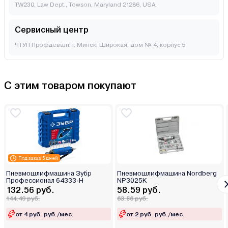
TW230, Law Dept., Towson, Maryland 21286, USA.
Сервисный центр
ЧТУП Профдевалт, г. Минск, Широкая, дом № 4, корпус 5
С этим товаром покупают
Под заказ 5 дней
Пневмошлифмашина Зубр
Пневмошлифмашина Nordberg
Профессионал 64333-H
NP3025K
132.56 руб.
58.59 руб.
144.49 руб.
63.86 руб.
от 4 руб. руб./мес.
от 2 руб. руб./мес.