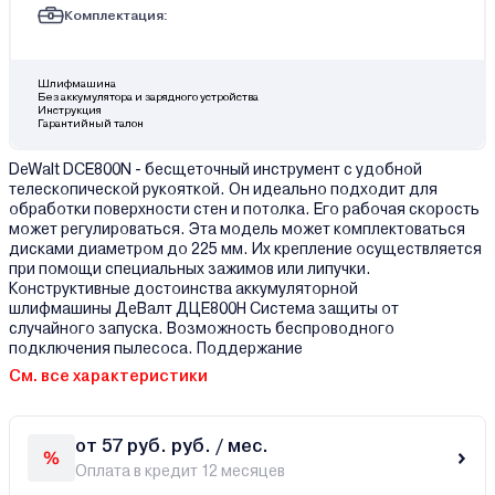
Комплектация:
Шлифмашина
Без аккумулятора и зарядного устройства
Инструкция
Гарантийный талон
DeWalt DCE800N - бесщеточный инструмент с удобной
телескопической рукояткой. Он идеально подходит для
обработки поверхности стен и потолка. Его рабочая скорость
может регулироваться. Эта модель может комплектоваться
дисками диаметром до 225 мм. Их крепление осуществляется
при помощи специальных зажимов или липучки.
Конструктивные достоинства аккумуляторной
шлифмашины ДеВалт ДЦE800Н Система защиты от
случайного запуска. Возможность беспроводного
подключения пылесоса. Поддержание
См. все характеристики
от 57 руб. руб. / мес.
Оплата в кредит 12 месяцев