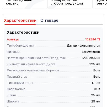
сервис
любой продукции
регио
Характеристики
О товаре
Характеристики
Артикул
132914
Тип оборудования
Для шлифования стен
Питание
аккумулятор
Частота вращения (холостой ход), max
1200 об/мин
Диаметр шлифовального диска
225 мм
Регулировка количества оборотов
Есть
Плавный старт
Есть
Тип аккумулятора
Li-ion
Напряжение
18 В
Длина
25 мм
Ширина
25 мм