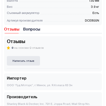
Высота
130 мм
Вес
3.9 кг
Съемный аккумулятор
Есть
Артикул производителя
DCE800N
Отзывы
Вопросы
Отзывы
0
на основе 0 отзывов
Написать отзыв
Импортер
ООО “Гуд Моторс”, г. Минск, ул. Я.Коласа 63 3н
Производитель
Stanley Black & Decker, Inc. 701 E. Joppa Road, Mail Stop No.