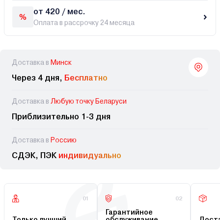
от 420 / мес.
Оплата в рассрочку 24 месяца
Доставка в
Минск
Через 4 дня,
Бесплатно
Доставка в
Любую точку Беларуси
Приблизительно 1-3 дня
Доставка в
Россию
СДЭК, ПЭК
индивидуально
01
02
Гарантийное
Только лучший
обслуживание
Доста