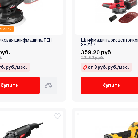
 5 дней
иковая шлифмашина TEH
Шлифмашина эксцентрикова
SR2117
руб.
359.20 руб.
б.
391.53 руб.
уб. руб./мес.
от 9 руб. руб./мес.
Купить
Купить