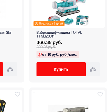
Под заказ 5 дней
я Skil
Виброшлифмашина TOTAL
TFSLI20311
366.38 руб.
399.35 руб.
от 10 руб. руб./мес.
Купить