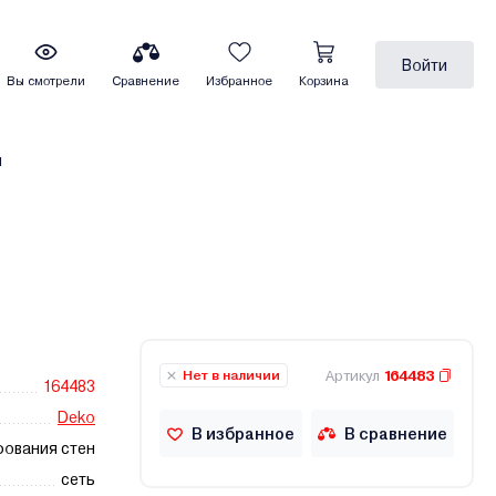
Войти
Вы смотрели
Сравнение
Избранное
Корзина
ы
Артикул
164483
Нет в наличии
164483
Deko
В избранное
В сравнение
ования стен
сеть