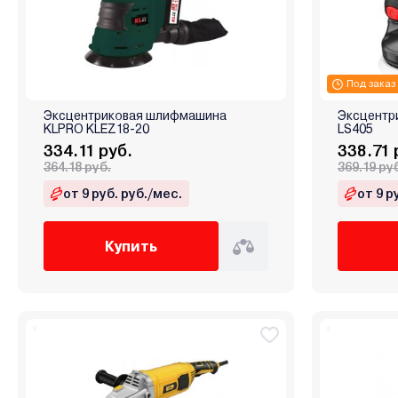
Под заказ
Эксцентриковая шлифмашина
Эксцентр
KLPRO KLEZ18-20
LS405
334.11 руб.
338.71 
364.18 руб.
369.19 ру
от 9 руб. руб./мес.
от 9 р
Купить