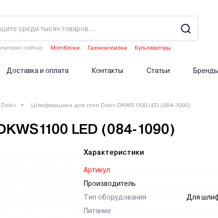
пулярно сейчас
Мотоблоки
Газонокосилки
Культиваторы
Водонагреватели
Двигатели мотоблоков
Доставка и оплата
Контакты
Статьи
Бренд
Deko
Шлифмашина для стен Deko DKWS1100 LED (084-1090)
KWS1100 LED (084-1090)
Характеристики
Артикул
Производитель
Тип оборудования
Для шлиф
Питание