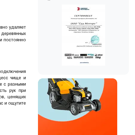
ивно удаляет
и деревянных
и постоянно
подключения
цесс чище и
е с разными
сть рук при
ов, ценящих
ас и ощутите