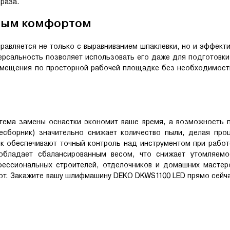
 раза.
ьным комфортом
авляется не только с выравниванием шпаклевки, но и эффект
иверсальность позволяет использовать его даже для подготовк
ремещения по просторной рабочей площадке без необходимост
тема замены оснастки экономит ваше время, а возможность 
лесборник) значительно снижает количество пыли, делая про
ск обеспечивают точный контроль над инструментом при работ
обладает сбалансированным весом, что снижает утомляемо
ессиональных строителей, отделочников и домашних мастер
бот. Закажите вашу шлифмашину DEKO DKWS1100 LED прямо сейч