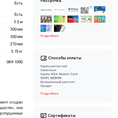
Рассрочка
Есть
Есть
3.5 м
300 мм
Подробнее
300 мм
270 мм
3.15 кг
Способы оплаты
084-1090
Карты рассрочки
Наличные
Карты VISA, Master Card
EРИП, WEBPAY
Безналичный рассчет
Кредит
Подробнее
мент создан
ущество, она
 пропущенных
Сертификаты