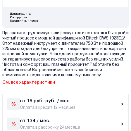
Шлифмашина
Инструкция
Гарантийный талон
Превратите трудоемкую шлифовку стен и потолков в быстрый и
чистый процесс с мощной шлифмашиной Elitech DWS 1923ELV.
Этот надежный инструмент с двигателем 750 Вт и подошвой
225 мм создан для безупречного выравнивания гипсокартона
и гипсовой штукатурки. Благодаря продуманной конструкции,
он гарантирует высокое качество работы без лишних усилий.
Чистота и комфорт: ваш главный приоритет Работайте без
облаков пыли! Встроенный мешок-пылесборник и
возможность подключения к внешнему пылесосу
См. все характеристики
от 19 руб. руб. / мес.
Оплата в кредит 12 месяцев
от 134 / мес.
Оплата в рассрочку 24 месяца