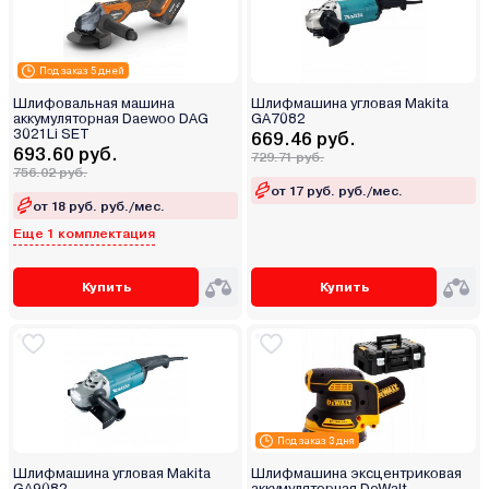
Под заказ 5 дней
Шлифовальная машина
Шлифмашина угловая Makita
аккумуляторная Daewoo DAG
GA7082
3021Li SET
669.46 руб.
693.60 руб.
729.71 руб.
756.02 руб.
от 17 руб. руб./мес.
от 18 руб. руб./мес.
Еще 1 комплектация
Купить
Купить
Под заказ 3 дня
Шлифмашина угловая Makita
Шлифмашина эксцентриковая
GA9082
аккумуляторная DeWalt