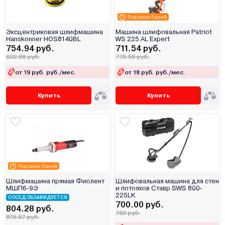
Под заказ 5 дней
Эксцентриковая шлифмашина
Машина шлифовальная Patriot
Hanskonner HOS8140BL
WS 225 AL Expert
754.94 руб.
711.54 руб.
822.88 руб.
775.58 руб.
от 19 руб. руб./мес.
от 18 руб. руб./мес.
Купить
Купить
Под заказ 5 дней
Шлифмашина прямая Фиолент
Шлифовальная машина для стен
МШП6-9Э
и потолков Ставр SWS 800-
225LK
СОСЕД ОБЗАВИДУЕТСЯ
700.00 руб.
804.28 руб.
763 руб.
876.67 руб.