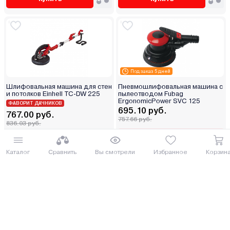
Под заказ 5 дней
Шлифовальная машина для стен
Пневмошлифовальная машина с
и потолков Einhell TC-DW 225
пылеотводом Fubag
ErgonomicPower SVC 125
ФАВОРИТ ДАЧНИКОВ
695.10 руб.
767.00 руб.
757.66 руб.
836.03 руб.
от 18 руб. руб./мес.
от 19 руб. руб./мес.
Каталог
Сравнить
Вы смотрели
Избранное
Корзин
Купить
Купить