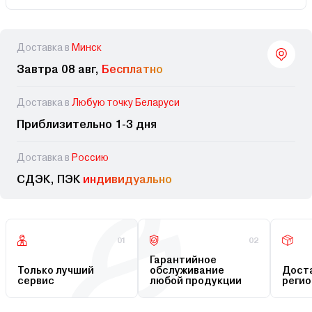
Доставка в
Минск
Завтра 08 авг,
Бесплатно
Доставка в
Любую точку Беларуси
Приблизительно 1-3 дня
Доставка в
Россию
СДЭК, ПЭК
индивидуально
01
02
Гарантийное
Только лучший
обслуживание
Доста
сервис
любой продукции
регио