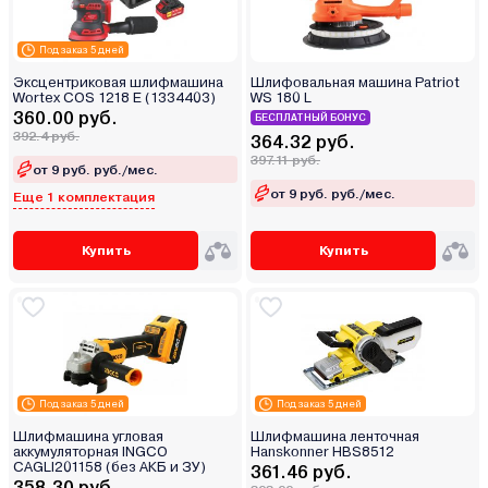
Под заказ 5 дней
Эксцентриковая шлифмашина
Шлифовальная машина Patriot
Wortex COS 1218 E (1334403)
WS 180 L
360.00 руб.
БЕСПЛАТНЫЙ БОНУС
392.4 руб.
364.32 руб.
397.11 руб.
от 9 руб. руб./мес.
от 9 руб. руб./мес.
Еще 1 комплектация
Купить
Купить
Под заказ 5 дней
Под заказ 5 дней
Шлифмашина угловая
Шлифмашина ленточная
аккумуляторная INGCO
Hanskonner HBS8512
CAGLI201158 (без АКБ и ЗУ)
361.46 руб.
358.30 руб.