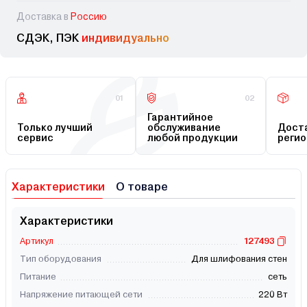
Доставка в
Россию
СДЭК, ПЭК
индивидуально
01
02
Гарантийное
Только лучший
обслуживание
Доста
сервис
любой продукции
регио
Характеристики
О товаре
Характеристики
Артикул
127493
Тип оборудования
Для шлифования стен
Питание
сеть
Напряжение питающей сети
220 Вт