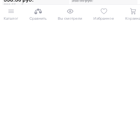
393.99 руб.
390.55 руб.
от 9 руб. руб./мес.
от 9 руб. руб./мес.
Каталог
Сравнить
Вы смотрели
Избранное
Корзин
Купить
Купить
8 (029) 614-16-16
Заказать звонок
Интернет-магазин,
09:00 - 20:00 ежедневно
8 (017) 310-16-16
Написать нам
Розничный магазин,
09:00 - 19:00 ПН-ПТ