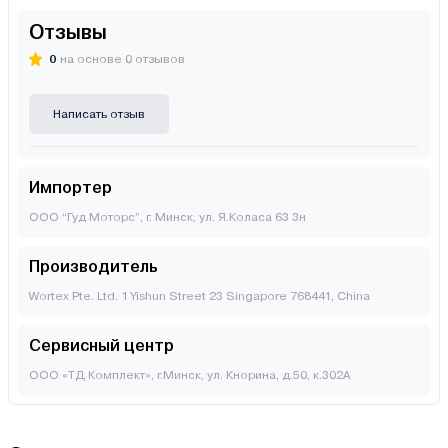
Отзывы
0
на основе 0 отзывов
Написать отзыв
Импортер
ООО “Гуд Моторс”, г. Минск, ул. Я.Коласа 63 3н
Производитель
Wortex Pte. Ltd. 1 Yishun Street 23 Singapore 768441, China
Сервисный центр
ООО «ТД Комплект», г.Минск, ул. Кнорина, д.50, к.302А