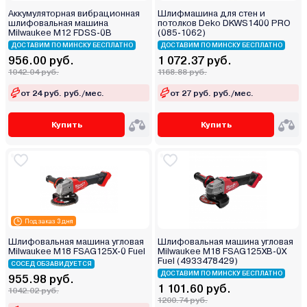
Аккумуляторная вибрационная
Шлифмашина для стен и
шлифовальная машина
потолков Deko DKWS1400 PRO
Milwaukee M12 FDSS-0B
(085-1062)
ДОСТАВИМ ПО МИНСКУ БЕСПЛАТНО
ДОСТАВИМ ПО МИНСКУ БЕСПЛАТНО
956.00 руб.
1 072.37 руб.
1042.04 руб.
1168.88 руб.
от 24 руб. руб./мес.
от 27 руб. руб./мес.
Купить
Купить
Под заказ 3 дня
Шлифовальная машина угловая
Шлифовальная машина угловая
Milwaukee M18 FSAG125X-0 Fuel
Milwaukee M18 FSAG125XB-0X
Fuel (4933478429)
СОСЕД ОБЗАВИДУЕТСЯ
ДОСТАВИМ ПО МИНСКУ БЕСПЛАТНО
955.98 руб.
1 101.60 руб.
1042.02 руб.
1200.74 руб.