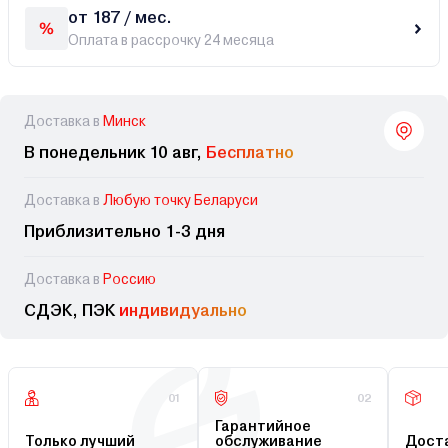
от 187 / мес.
Оплата в рассрочку 24 месяца
Доставка в
Минск
В понедельник 10 авг,
Бесплатно
Доставка в
Любую точку Беларуси
Приблизительно 1-3 дня
Доставка в
Россию
СДЭК, ПЭК
индивидуально
01
02
Гарантийное
Только лучший
обслуживание
Доста