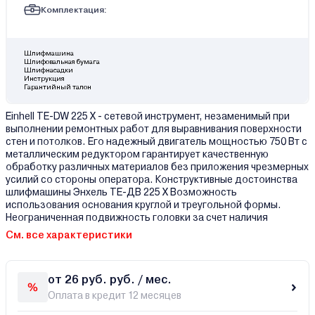
Комплектация:
Шлифмашина
Шлифовальная бумага
Шлифнасадки
Инструкция
Гарантийный талон
Einhell TE-DW 225 X - сетевой инструмент, незаменимый при
выполнении ремонтных работ для выравнивания поверхности
стен и потолков. Его надежный двигатель мощностью 750 Вт с
металлическим редуктором гарантирует качественную
обработку различных материалов без приложения чрезмерных
усилий со стороны оператора. Конструктивные достоинства
шлифмашины Энхель TE-ДВ 225 X Возможность
использования основания круглой и треугольной формы.
Неограниченная подвижность головки за счет наличия
См. все характеристики
от 26 руб. руб. / мес.
Оплата в кредит 12 месяцев