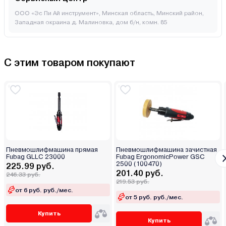
ООО «Эс Пи Ай инструмент», Минская область, Минский район,
Западная окраина д. Малиновка, дом б/н, комн. 85
С этим товаром покупают
Пневмошлифмашина прямая
Пневмошлифмашина зачистная
Fubag GLLC 23000
Fubag ErgonomicPower GSC
2500 (100470)
225.99 руб.
201.40 руб.
246.33 руб.
219.53 руб.
от 6 руб. руб./мес.
от 5 руб. руб./мес.
Купить
Купить