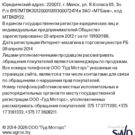
Юридический адрес: 220013, г. Минск, ул. Я.Коласа 63, 3н.
Р/с BY57MTBK30120001093300072474 в ЗАО «МТБанк», код
MTBKBY22.
В едином государственном регистре юридических лиц и
индивидуальных предпринимателей Общество
зарегистрированно 03 апреля 2012 г за № 191601188.
Дата регистрации Интернет-мазагина в торговом реестре РБ
09 апреля 2014
Лицами уполномоченными продавцом рассматривать
обращения покупателей являются менеджеры по продажам.
Все номера телефонов ООО "Гуд Моторс" указанные на
страницах сайта, являются в том числе контактами для связи
по обращениям о нарушении прав покупателей.
Номер телефона работников местных исполнительных и
распорядительных органов по месту государственной
регистрации ООО «Гуд Моторс», уполномоченных
рассматривать обращения покупателей: 375 17 3771393,+375
17 3181333,+375 17 3608211.
© 2014-2026 ООО “Гуд Моторс”
www.agrox.by