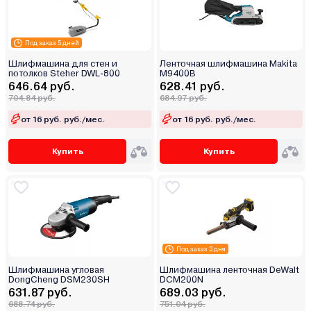
Под заказ 5 дней
Шлифмашина для стен и
Ленточная шлифмашина Makita
потолков Steher DWL-800
M9400B
646.64 руб.
628.41 руб.
704.84 руб.
684.97 руб.
от 16 руб. руб./мес.
от 16 руб. руб./мес.
Купить
Купить
Под заказ 3 дня
Шлифмашина угловая
Шлифмашина ленточная DeWalt
DongCheng DSM230SH
DCM200N
631.87 руб.
689.03 руб.
688.74 руб.
751.04 руб.