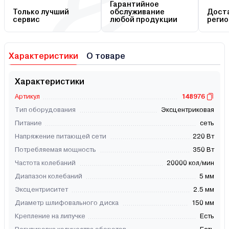
Гарантийное
Только лучший
обслуживание
Доста
сервис
любой продукции
регио
Характеристики
О товаре
Характеристики
Артикул
148976
Тип оборудования
Эксцентриковая
Питание
сеть
Напряжение питающей сети
220 Вт
Потребляемая мощность
350 Вт
Частота колебаний
20000 кол/мин
Диапазон колебаний
5 мм
Эксцентриситет
2.5 мм
Диаметр шлифовального диска
150 мм
Крепление на липучке
Есть