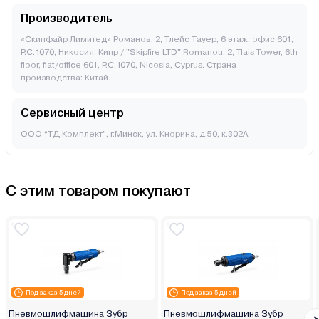
Производитель
«Скипфайр Лимитед» Романов, 2, Тлейс Тауер, 6 этаж, офис 601,
P.C.1070, Никосия, Кипр / "Skipfire LTD" Romanou, 2, Tlais Tower, 6th
floor, flat/office 601, P.C.1070, Nicosia, Cyprus. Страна
производства: Китай.
Сервисный центр
ООО “ТД Комплект”, г.Минск, ул. Кнорина, д.50, к.302А
С этим товаром покупают
Под заказ 5 дней
Под заказ 5 дней
Пневмошлифмашина Зубр
Пневмошлифмашина Зубр