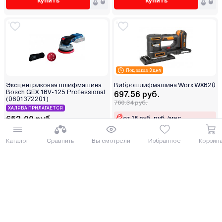
Купить
Купить
Под заказ 3 дня
Эксцентриковая шлифмашина
Виброшлифмашина Worx WX820
Bosch GEX 18V-125 Professional
697.56 руб.
(0601372201)
760.34 руб.
ХАЛЯВА ПРИЛАГАЕТСЯ
от 18 руб. руб./мес.
653.00 руб.
711.77 руб.
Каталог
Сравнить
Вы смотрели
Избранное
Корзин
от 17 руб. руб./мес.
Купить
Купить