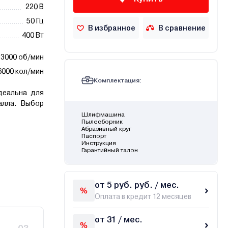
220 В
50 Гц
В избранное
В сравнение
400 Вт
13000 об/мин
6000 кол/мин
Комплектация:
деальна для
алла. Выбор
Шлифмашина
Пылесборник
Абразивный круг
Паспорт
Инструкция
Гарантийный талон
от 5 руб. руб. / мес.
Оплата в кредит 12 месяцев
от 31 / мес.