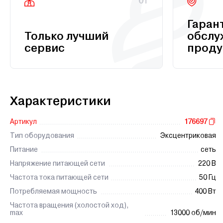
01
Гаран
Только лучший
обслу
сервис
проду
Характеристики
Артикул
176697
Тип оборудования
Эксцентриковая
Питание
сеть
Напряжение питающей сети
220 В
Частота тока питающей сети
50 Гц
Потребляемая мощность
400 Вт
Частота вращения (холостой ход),
max
13000 об/мин