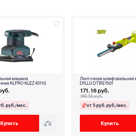
ьная машина
Ленточная шлифовальная
нная KLPRO KLEZ43110
DYLLU DTBS1501
руб.
171.16 руб.
186.56 руб.
уб. руб./мес.
от 5 руб. руб./мес.
Купить
Купить