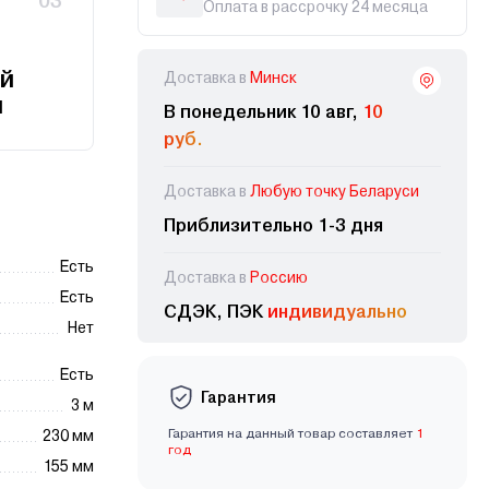
03
Оплата в рассрочку 24 месяца
й
Доставка в
Минск
и
В понедельник 10 авг,
10
руб.
Доставка в
Любую точку Беларуси
Приблизительно 1-3 дня
Есть
Доставка в
Россию
Есть
СДЭК, ПЭК
индивидуально
Нет
Есть
Гарантия
3 м
Гарантия на данный товар составляет
1
230 мм
год
155 мм