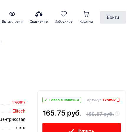
Войти
Вы смотрели
Сравнение
Избранное
Корзина
ы
Артикул
176697
Товар в наличии
176697
Elitech
165.75 руб.
180.67 руб.
центриковая
сеть
Купить