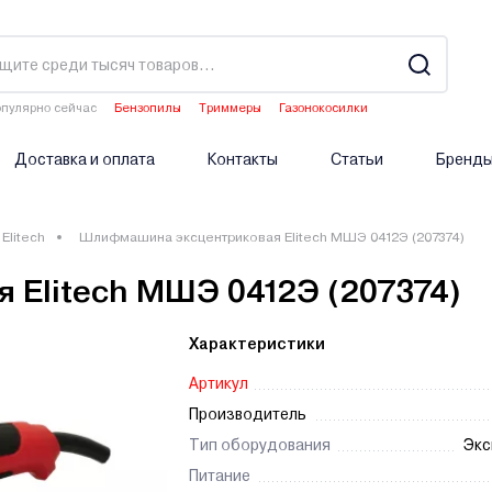
пулярно сейчас
Бензопилы
Триммеры
Газонокосилки
Двигатели мотоблоков
Аэраторы
Доставка и оплата
Контакты
Статьи
Бренд
Elitech
Шлифмашина эксцентриковая Elitech МШЭ 0412Э (207374)
Elitech МШЭ 0412Э (207374)
Характеристики
Артикул
Производитель
Тип оборудования
Экс
Питание