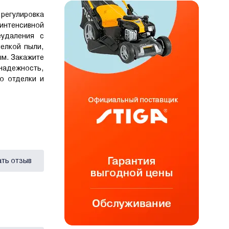
регулировка
интенсивной
еудаления с
елкой пыли,
ым. Закажите
надежность,
о отделки и
ать отзыв