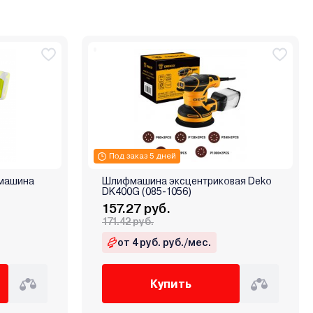
Под заказ 5 дней
 машина
Шлифмашина эксцентриковая Deko
DK400G (085-1056)
157.27 руб.
171.42 руб.
от 4 руб. руб./мес.
Купить