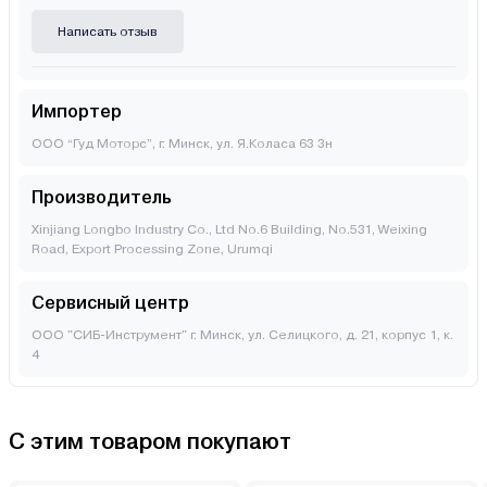
Написать отзыв
Импортер
ООО “Гуд Моторс”, г. Минск, ул. Я.Коласа 63 3н
Производитель
Xinjiang Longbo Industry Co., Ltd No.6 Building, No.531, Weixing
Road, Export Processing Zone, Urumqi
Сервисный центр
ООО "СИБ-Инструмент" г. Минск, ул. Селицкого, д. 21, корпус 1, к.
4
С этим товаром покупают