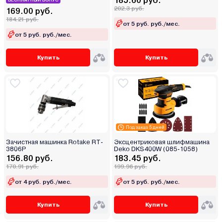
185.60 руб.
БЕСПЛАТНЫЙ БОНУС
202.3 руб.
169.00 руб.
184.21 руб.
от 5 руб. руб./мес.
от 5 руб. руб./мес.
Купить
Купить
Под заказ 5 дней
Зачистная машинка Rotake RT-
Эксцентриковая шлифмашина
3806P
Deko DKS400W (085-1058)
156.80 руб.
183.45 руб.
170.91 руб.
199.96 руб.
от 4 руб. руб./мес.
от 5 руб. руб./мес.
Купить
Купить