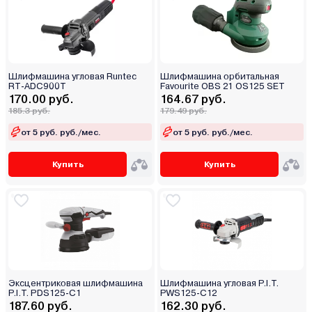
Шлифмашина угловая Runtec
Шлифмашина орбитальная
RT-ADC900T
Favourite OBS 21 OS125 SET
170.00 руб.
164.67 руб.
185.3 руб.
179.49 руб.
от 5 руб. руб./мес.
от 5 руб. руб./мес.
Купить
Купить
Эксцентриковая шлифмашина
Шлифмашина угловая P.I.T.
P.I.T. PDS125-C1
PWS125-C12
187.60 руб.
162.30 руб.