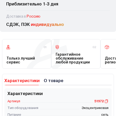
Приблизительно 1-3 дня
Доставка в
Россию
СДЭК, ПЭК
индивидуально
01
02
Гарантийное
Только лучший
обслуживание
Доста
сервис
любой продукции
регио
Характеристики
О товаре
Характеристики
Артикул
51972
Тип оборудования
Эксцентриковая
Питание
сеть