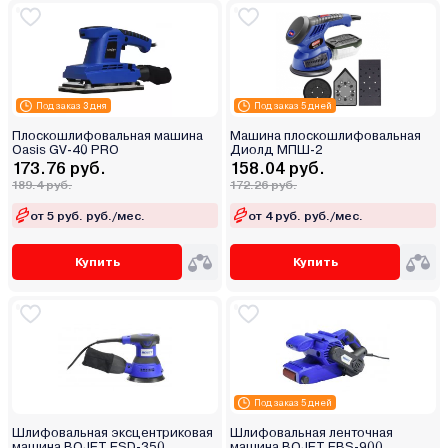
Под заказ 3 дня
Под заказ 5 дней
Плоскошлифовальная машина
Машина плоскошлифовальная
Oasis GV-40 PRO
Диолд МПШ-2
173.76 руб.
158.04 руб.
189.4 руб.
172.26 руб.
от 5 руб. руб./мес.
от 4 руб. руб./мес.
Купить
Купить
Под заказ 5 дней
Шлифовальная эксцентриковая
Шлифовальная ленточная
машина BOJET ESD-350
машина BOJET EBS-900