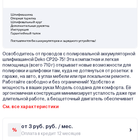
Шлифмашина
Опорная тарелка
Шлифовальный круг
Дополнительная рукоятка
Инструкция
Гарантийный талон
Поставляется без аккумуляторов и зарядного устройства!
Освободитесь от проводов с полировальной аккумуляторной
шлифмашиной Deko CP20-75! Эта компактная и легкая
помощница (всего 710 г) открывает новые возможности для
полировки и шлифовки там, куда не дотянуться от розетки: в
гараже, на авто, в углах мебели или при локальном ремонте.
Работайте свободно и без ограничений! Удобство и
мощность в ваших руках Модель создана для комфорта. Её
эргономичная конструкция минимизирует усталость даже при
длительной работе, а бесщеточный двигатель обеспечивает
См. все характеристики
от 3 руб. руб. / мес.
Оплата в кредит 12 месяцев