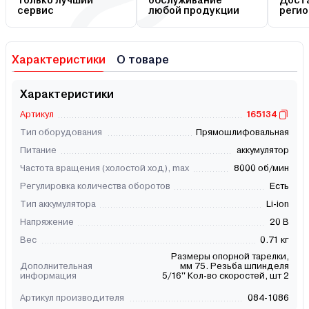
Только лучший
обслуживание
Доста
сервис
любой продукции
регио
Характеристики
О товаре
Характеристики
Артикул
165134
Тип оборудования
Прямошлифовальная
Питание
аккумулятор
Частота вращения (холостой ход), max
8000 об/мин
Регулировка количества оборотов
Есть
Тип аккумулятора
Li-ion
Напряжение
20 В
Вес
0.71 кг
Размеры опорной тарелки,
Дополнительная
мм 75. Резьба шпинделя
информация
5/16'' Кол-во скоростей, шт 2
Артикул производителя
084-1086