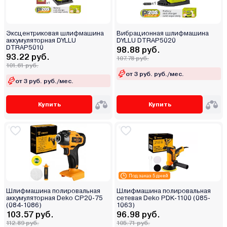
Эксцентриковая шлифмашина
Вибрационная шлифмашина
аккумуляторная DYLLU
DYLLU DTRAP5020
DTRAP5010
98.88 руб.
93.22 руб.
107.78 руб.
101.61 руб.
от 3 руб. руб./мес.
от 3 руб. руб./мес.
Купить
Купить
Под заказ 5 дней
Шлифмашина полировальная
Шлифмашина полировальная
аккумуляторная Deko CP20-75
сетевая Deko PDK-1100 (085-
(084-1086)
1063)
103.57 руб.
96.98 руб.
112.89 руб.
105.71 руб.