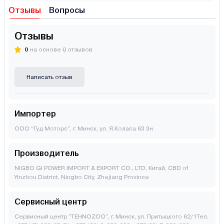
Отзывы
Вопросы
Отзывы
0
на основе 0 отзывов
Написать отзыв
Импортер
ООО “Гуд Моторс”, г. Минск, ул. Я.Коласа 63 3н
Производитель
NIGBO GI POWER IMPORT & EXPORT CO., LTD, Китай, CBD of
Yinzhou District, Ningbo City, Zhejiang Province
Сервисный центр
Сервисный центр "TEHNOZOO", г. Минск, ул. Притыцкого 62/1Тел.