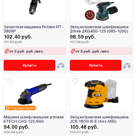
Зачистная машинка Rotake RT-
Эксцентриковая шлифмашина
3809P
Zitrek ZKG450-125 (085-1050)
102.40 руб.
98.59 руб.
111.62 руб.
107.46 руб.
от 3 руб. руб./мес.
от 3 руб. руб./мес.
Купить
Купить
Под заказ 5 дней
Машина шлифовальная угловая
Эксцентриковая шлифмашина
ETECH CAG-125/900
JCB 18OS-B-E (без АКБ)
94.00 руб.
105.48 руб.
102.46 руб.
114.97 руб.