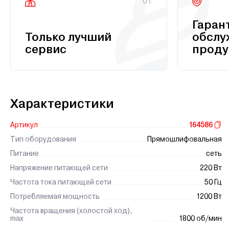
01
Гаран
Только лучший
обслу
сервис
проду
Характеристики
Артикул
164586
Тип оборудования
Прямошлифовальная
Питание
сеть
Напряжение питающей сети
220 Вт
Частота тока питающей сети
50 Гц
Потребляемая мощность
1200 Вт
Частота вращения (холостой ход),
max
1800 об/мин