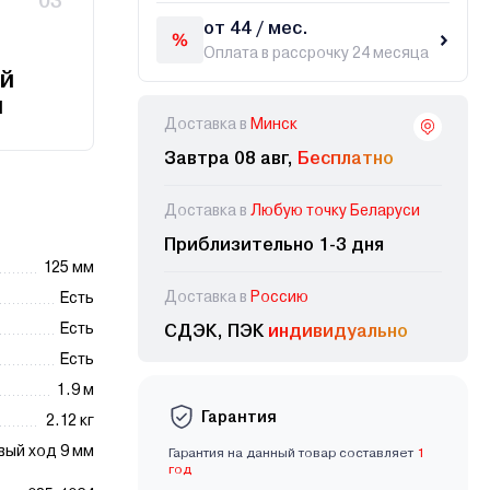
03
от 44 / мес.
Оплата в рассрочку 24 месяца
й
и
Доставка в
Минск
Завтра 08 авг,
Бесплатно
Доставка в
Любую точку Беларуси
Приблизительно 1-3 дня
125 мм
Доставка в
Россию
Есть
Есть
СДЭК, ПЭК
индивидуально
Есть
1.9 м
Гарантия
2.12 кг
вый ход 9 мм
Гарантия на данный товар составляет
1
год