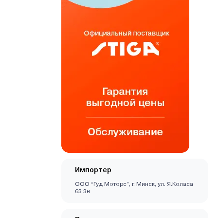
Импортер
ООО “Гуд Моторс”, г. Минск, ул. Я.Коласа
63 3н