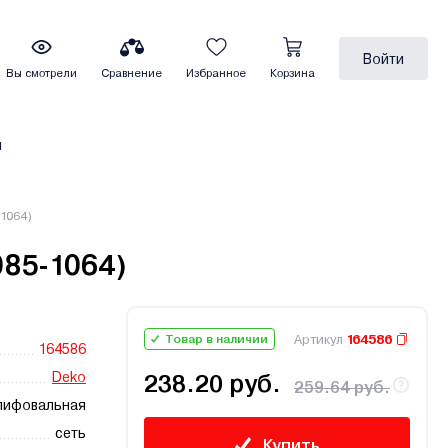
Войти
Вы смотрели
Сравнение
Избранное
Корзина
ы
1064)
85-1064)
Артикул
164586
Товар в наличии
164586
Deko
238.20 руб.
259.64 руб.
лифовальная
сеть
Купить