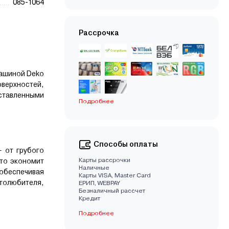
085-1064
Рассрочка
машиной Deko
верхностей,
ставленными
Подробнее
Способы оплаты
 от грубого
Карты рассрочки
то экономит
Наличные
обеспечивая
Карты VISA, Master Card
толюбителя,
EРИП, WEBPAY
Безналичный рассчет
Кредит
Подробнее