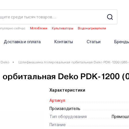
пулярно сейчас
Мотоблоки
Культиваторы
Водонагреватели
Аэраторы
Опрыскиватели аккумуляторные
Доставка и оплата
Контакты
Статьи
Бренд
Deko
Шлифмашина полировальная орбитальная Deko PDK-1200 (085-
рбитальная Deko PDK-1200 (0
Характеристики
Артикул
Производитель
Тип оборудования
Прямош
Питание